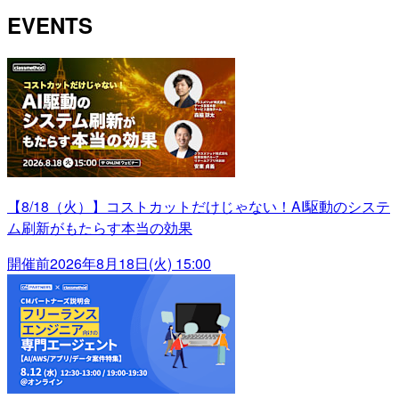
EVENTS
【8/18（火）】コストカットだけじゃない！AI駆動のシステ
ム刷新がもたらす本当の効果
開催前
2026年8月18日(火) 15:00