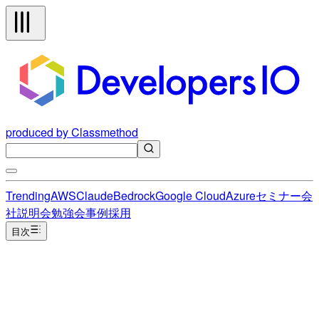
produced by Classmethod
Trending
AWS
Claude
Bedrock
Google Cloud
Azure
セミナー
会
社説明会
勉強会
事例
採用
目次