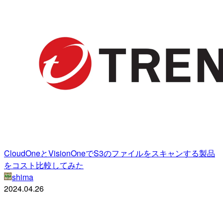
CloudOneとVisionOneでS3のファイルをスキャンする製品
をコスト比較してみた
shima
2024.04.26