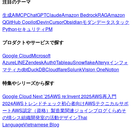
注目のテーマ
生成AI
MCP
ChatGPT
Claude
Amazon Bedrock
RAG
Amazon
Q
GitHub Copilot
Devin
Cursor
Obsidian
モダンデータスタック
Python
セキュリティ
PM
プロダクトやサービスで探す
Google Cloud
Microsoft
Azure
LINE
Zendesk
Auth0
Tableau
Snowflake
Alteryx
インフォ
マティカ
dbt
DuckDB
Cloudflare
Splunk
Vision One
Notion
特集やシリーズから探す
Google Cloud Next ’25
AWS re:Invent 2025
AWS再入門
2024
AWSトレンドチェック
初心者向け
AWSテクニカルサポ
ート
AWS認定（資格）
製造業関連
ジョインブログ
くらめそ
の情シス
組織開発室の活動
デザイン
Thai
Language
Vietnamese Blog