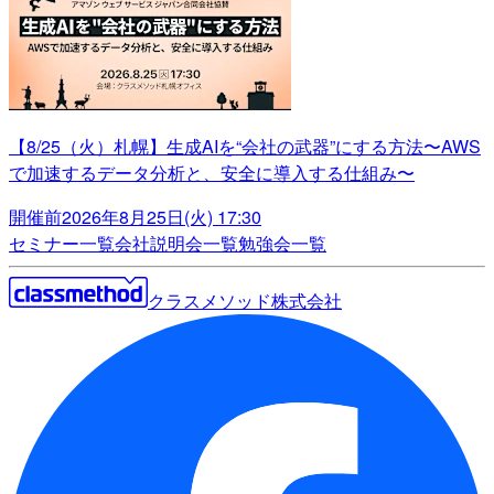
【8/25（火）札幌】生成AIを“会社の武器”にする方法〜AWS
で加速するデータ分析と、安全に導入する仕組み〜
開催前
2026年8月25日(火) 17:30
セミナー一覧
会社説明会一覧
勉強会一覧
クラスメソッド株式会社