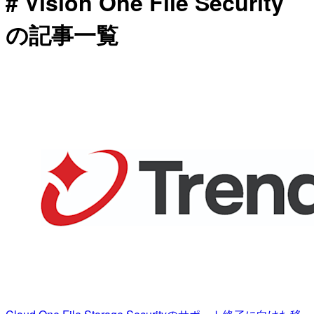
# Vision One File Security
の記事一覧