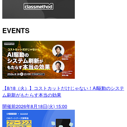
EVENTS
【8/18（火）】コストカットだけじゃない！AI駆動のシステ
ム刷新がもたらす本当の効果
開催前
2026年8月18日(火) 15:00