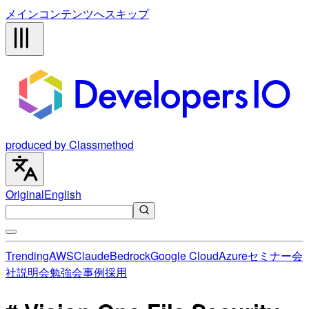
メインコンテンツへスキップ
produced by Classmethod
Original
English
Trending
AWS
Claude
Bedrock
Google Cloud
Azure
セミナー
会
社説明会
勉強会
事例
採用