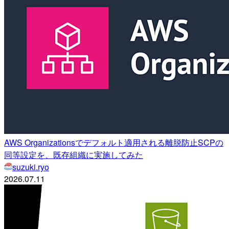
AWS Organizationsでデフォルト適用される離脱防止SCPの
同等設定を、既存組織に実施してみた
suzuki.ryo
2026.07.11