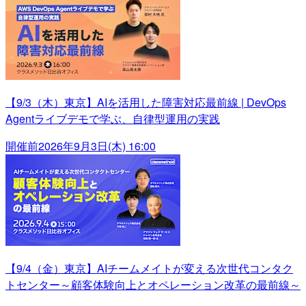
【9/3（木）東京】AIを活用した障害対応最前線 | DevOps
Agentライブデモで学ぶ、自律型運用の実践
開催前
2026年9月3日(木) 16:00
【9/4（金）東京】AIチームメイトが変える次世代コンタク
トセンター～顧客体験向上とオペレーション改革の最前線～