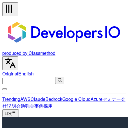
produced by Classmethod
Original
English
Trending
AWS
Claude
Bedrock
Google Cloud
Azure
セミナー
会
社説明会
勉強会
事例
採用
目次