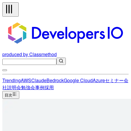
produced by Classmethod
Trending
AWS
Claude
Bedrock
Google Cloud
Azure
セミナー
会
社説明会
勉強会
事例
採用
目次