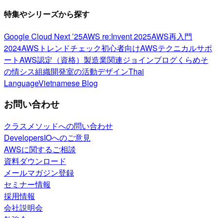
特集やシリーズから探す
Google Cloud Next ’25
AWS re:Invent 2025
AWS再入門
2024
AWSトレンドチェック
初心者向け
AWSテクニカルサポ
ート
AWS認定（資格）
製造業関連
ジョインブログ
くらめそ
の情シス
組織開発室の活動
デザイン
Thai
Language
Vietnamese Blog
お問い合わせ
クラスメソッドへの問い合わせ
DevelopersIOへのご意見
AWSに関するご相談
資料ダウンロード
メールマガジン登録
セミナー情報
採用情報
会社説明会