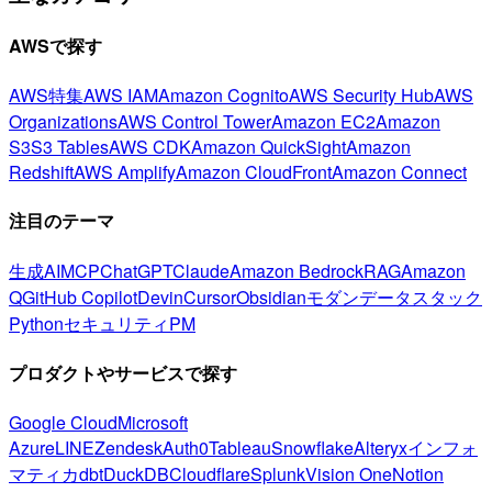
AWSで探す
AWS特集
AWS IAM
Amazon Cognito
AWS Security Hub
AWS
Organizations
AWS Control Tower
Amazon EC2
Amazon
S3
S3 Tables
AWS CDK
Amazon QuickSight
Amazon
Redshift
AWS Amplify
Amazon CloudFront
Amazon Connect
注目のテーマ
生成AI
MCP
ChatGPT
Claude
Amazon Bedrock
RAG
Amazon
Q
GitHub Copilot
Devin
Cursor
Obsidian
モダンデータスタック
Python
セキュリティ
PM
プロダクトやサービスで探す
Google Cloud
Microsoft
Azure
LINE
Zendesk
Auth0
Tableau
Snowflake
Alteryx
インフォ
マティカ
dbt
DuckDB
Cloudflare
Splunk
Vision One
Notion