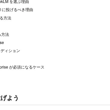
ookLM を選ぶ理由
 アプリに投げるべき理由
作る方法
する方法
se
いうエディション
erprise が必須になるケース
投げよう