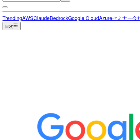
Trending
AWS
Claude
Bedrock
Google Cloud
Azure
セミナー
会
目次