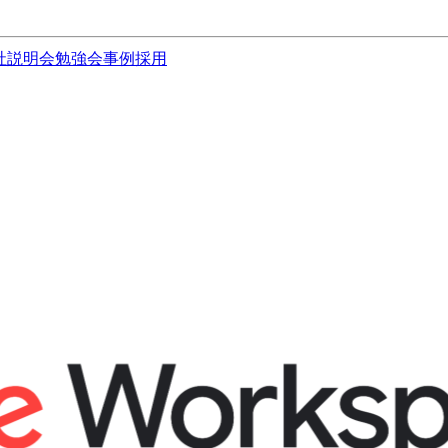
社説明会
勉強会
事例
採用