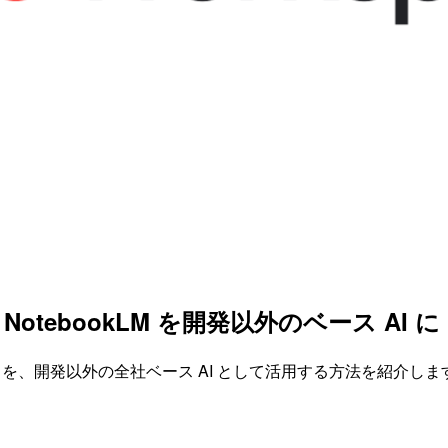
プリ・NotebookLM を開発以外のベース AI に
 NotebookLM を、開発以外の全社ベース AI として活用する