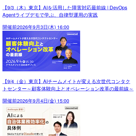
【9/3（木）東京】AIを活用した障害対応最前線 | DevOps
Agentライブデモで学ぶ、自律型運用の実践
開催前
2026年9月3日(木) 16:00
【9/4（金）東京】AIチームメイトが変える次世代コンタク
トセンター～顧客体験向上とオペレーション改革の最前線～
開催前
2026年9月4日(金) 15:00