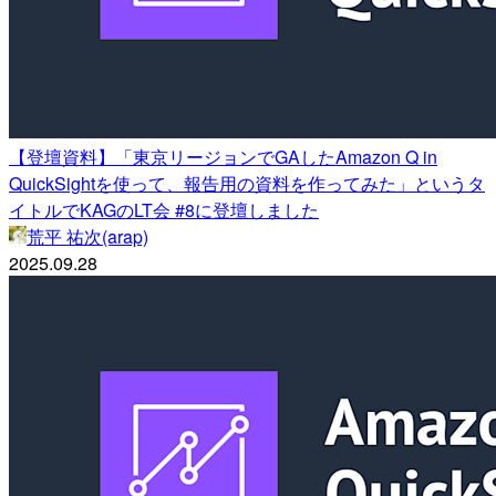
【登壇資料】「東京リージョンでGAしたAmazon Q in
QuickSightを使って、報告用の資料を作ってみた」というタ
イトルでKAGのLT会 #8に登壇しました
荒平 祐次(arap)
2025.09.28