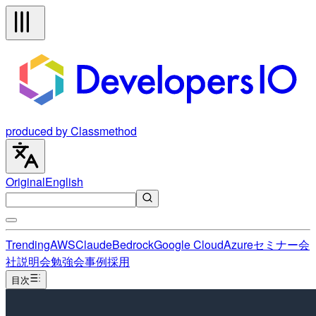
produced by Classmethod
Original
English
Trending
AWS
Claude
Bedrock
Google Cloud
Azure
セミナー
会
社説明会
勉強会
事例
採用
目次