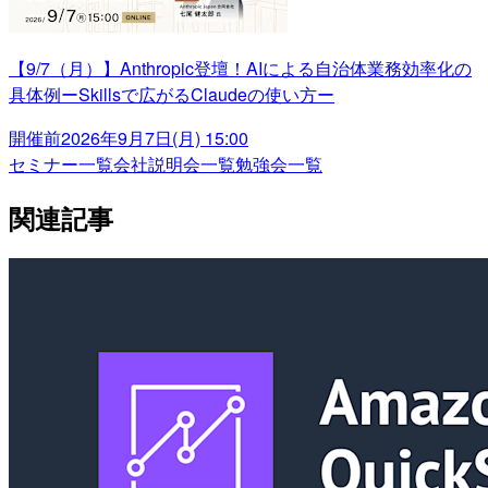
【9/7（月）】Anthropic登壇！AIによる自治体業務効率化の
具体例ーSkillsで広がるClaudeの使い方ー
開催前
2026年9月7日(月) 15:00
セミナー一覧
会社説明会一覧
勉強会一覧
関連記事