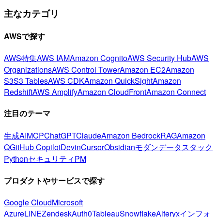
主なカテゴリ
AWSで探す
AWS特集
AWS IAM
Amazon Cognito
AWS Security Hub
AWS
Organizations
AWS Control Tower
Amazon EC2
Amazon
S3
S3 Tables
AWS CDK
Amazon QuickSight
Amazon
Redshift
AWS Amplify
Amazon CloudFront
Amazon Connect
注目のテーマ
生成AI
MCP
ChatGPT
Claude
Amazon Bedrock
RAG
Amazon
Q
GitHub Copilot
Devin
Cursor
Obsidian
モダンデータスタック
Python
セキュリティ
PM
プロダクトやサービスで探す
Google Cloud
Microsoft
Azure
LINE
Zendesk
Auth0
Tableau
Snowflake
Alteryx
インフォ