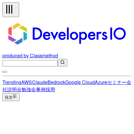
produced by Classmethod
Trending
AWS
Claude
Bedrock
Google Cloud
Azure
セミナー
会
社説明会
勉強会
事例
採用
目次