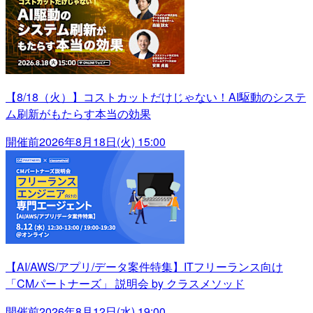
【8/18（火）】コストカットだけじゃない！AI駆動のシステ
ム刷新がもたらす本当の効果
開催前
2026年8月18日(火) 15:00
【AI/AWS/アプリ/データ案件特集】ITフリーランス向け
「CMパートナーズ」 説明会 by クラスメソッド
開催前
2026年8月12日(水) 19:00