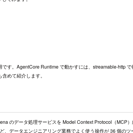
 配布で stdio 専用です。AgentCore Runtime で動かすには、st
も含めて紹介します。
azon Athena のデータ処理サービスを Model Context Protoc
理など、データエンジニアリング業務でよく使う操作が 36 個の