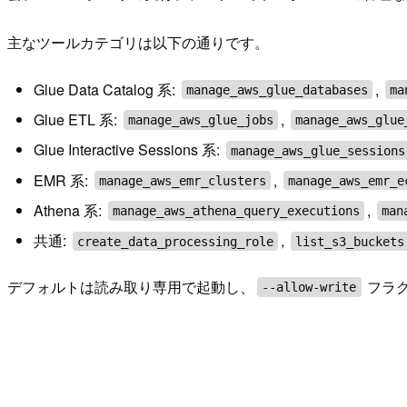
主なツールカテゴリは以下の通りです。
Glue Data Catalog 系:
,
manage_aws_glue_databases
ma
Glue ETL 系:
,
manage_aws_glue_jobs
manage_aws_glue
Glue Interactive Sessions 系:
manage_aws_glue_sessions
EMR 系:
,
manage_aws_emr_clusters
manage_aws_emr_e
Athena 系:
,
manage_aws_athena_query_executions
man
共通:
,
create_data_processing_role
list_s3_buckets
デフォルトは読み取り専用で起動し、
フラ
--allow-write