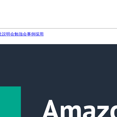
社説明会
勉強会
事例
採用