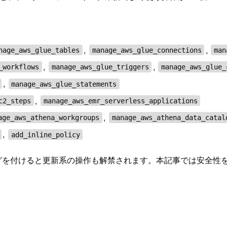
,
,
nage_aws_glue_tables
manage_aws_glue_connections
man
,
,
_workflows
manage_aws_glue_triggers
manage_aws_glue_
,
manage_aws_glue_statements
,
c2_steps
manage_aws_emr_serverless_applications
,
age_aws_athena_workgroups
manage_aws_athena_data_catal
,
add_inline_policy
グを付けると更新系の操作も解禁されます。本記事では安全性