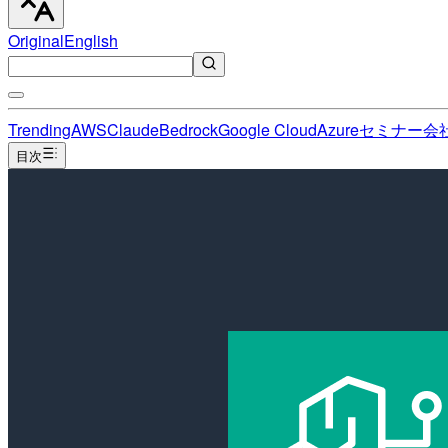
Original
English
Trending
AWS
Claude
Bedrock
Google Cloud
Azure
セミナー
会
目次