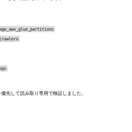
age_aws_glue_partitions
crawlers
ogs
を優先して読み取り専用で検証しました。