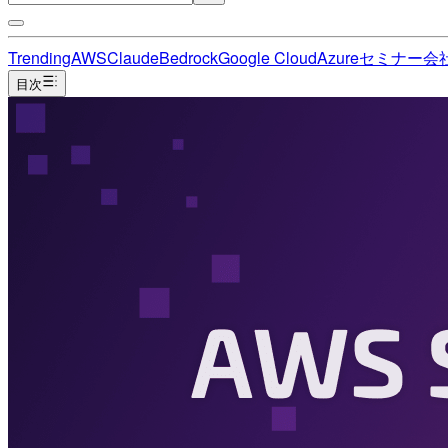
Trending
AWS
Claude
Bedrock
Google Cloud
Azure
セミナー
会
目次