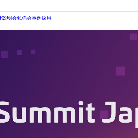
社説明会
勉強会
事例
採用