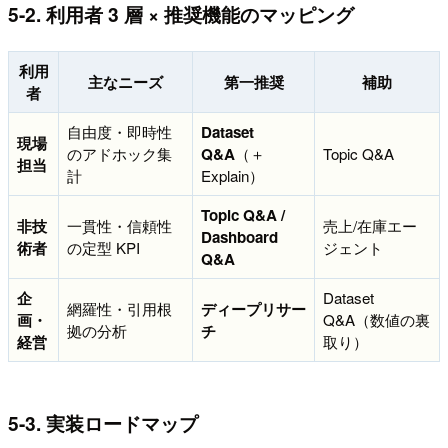
5-2. 利用者 3 層 × 推奨機能のマッピング
利用
主なニーズ
第一推奨
補助
者
自由度・即時性
Dataset
現場
のアドホック集
Q&A
（＋
Topic Q&A
担当
計
Explain）
Topic Q&A /
非技
一貫性・信頼性
売上/在庫エー
Dashboard
術者
の定型 KPI
ジェント
Q&A
企
Dataset
網羅性・引用根
ディープリサー
画・
Q&A（数値の裏
拠の分析
チ
経営
取り）
5-3. 実装ロードマップ