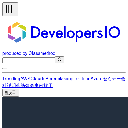
produced by Classmethod
Trending
AWS
Claude
Bedrock
Google Cloud
Azure
セミナー
会
社説明会
勉強会
事例
採用
目次