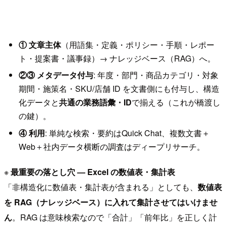
① 文章主体
（用語集・定義・ポリシー・手順・レポー
ト・提案書・議事録）→ ナレッジベース（RAG）へ。
②③ メタデータ付与
: 年度・部門・商品カテゴリ・対象
期間・施策名・SKU/店舗 ID を文書側にも付与し、構造
化データと
共通の業務語彙・ID
で揃える（これが橋渡し
の鍵）。
④ 利用
: 単純な検索・要約はQuick Chat、複数文書＋
Web＋社内データ横断の調査はディープリサーチ。
※
最重要の落とし穴 — Excel の数値表・集計表
「非構造化に数値表・集計表が含まれる」としても、
数値表
を RAG（ナレッジベース）に入れて集計させてはいけませ
ん
。RAG は意味検索なので「合計」「前年比」を正しく計