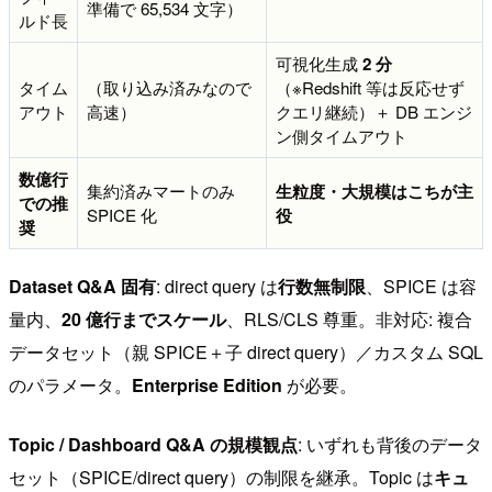
準備で 65,534 文字）
ルド長
可視化生成
2 分
タイム
（取り込み済みなので
（※Redshift 等は反応せず
アウト
高速）
クエリ継続）＋ DB エンジ
ン側タイムアウト
数億行
集約済みマートのみ
生粒度・大規模はこちが主
での推
SPICE 化
役
奨
Dataset Q&A 固有
: direct query は
行数無制限
、SPICE は容
量内、
20 億行までスケール
、RLS/CLS 尊重。非対応: 複合
データセット（親 SPICE＋子 direct query）／カスタム SQL
のパラメータ。
Enterprise Edition
が必要。
Topic / Dashboard Q&A の規模観点
: いずれも背後のデータ
セット（SPICE/direct query）の制限を継承。Topic は
キュ