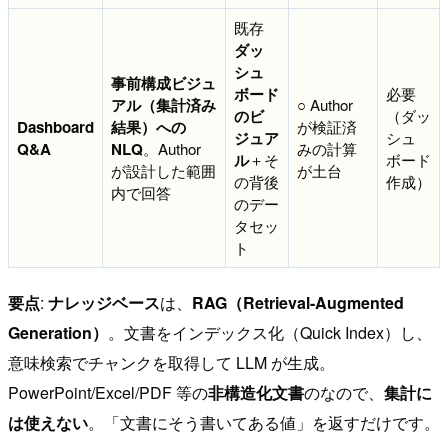
既存
ダッ
シュ
事前構成ビジュ
ボード
必要
アル（集計済み
○ Author
のビ
（ダッ
Dashboard
結果）への
が検証済
ジュア
シュ
Q&A
NLQ
。Author
みの計算
ル
＋そ
ボード
が設計した範囲
が土台
の背後
作成）
内で回答
のデー
タセッ
ト
要点
:
ナレッジベース
は、
RAG（Retrieval-Augmented
Generation）
。文書をインデックス化（Quick Index）し、
意味検索でチャンクを取得して LLM が生成。
PowerPoint/Excel/PDF 等の
非構造化文書
のなので、
集計に
は使えない
。「文書にそう書いてある値」を返すだけです。