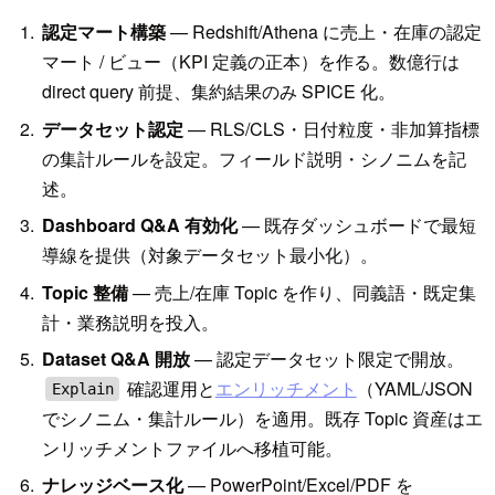
認定マート構築
— Redshift/Athena に売上・在庫の認定
マート / ビュー（KPI 定義の正本）を作る。数億行は
direct query 前提、集約結果のみ SPICE 化。
データセット認定
— RLS/CLS・日付粒度・非加算指標
の集計ルールを設定。フィールド説明・シノニムを記
述。
Dashboard Q&A 有効化
— 既存ダッシュボードで最短
導線を提供（対象データセット最小化）。
Topic 整備
— 売上/在庫 Topic を作り、同義語・既定集
計・業務説明を投入。
Dataset Q&A 開放
— 認定データセット限定で開放。
確認運用と
エンリッチメント
（YAML/JSON
Explain
でシノニム・集計ルール）を適用。既存 Topic 資産はエ
ンリッチメントファイルへ移植可能。
ナレッジベース化
— PowerPoint/Excel/PDF を