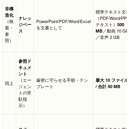
非構
標準テキスト文
造化
ナレッ
（PDF/Word/PPT
（検
PowerPoint/PDF/Word/Excel
ジベー
テキスト）
500
索・
を文書として
ス
MB
／動画 10 GB
参
／音声 2 GB
照）
参照ド
キュメ
ント
（エー
厳密に守らせる手順・テン
最大 10 ファイル
同上
ジェン
プレート
/ 合計 50 MB
トの常
駐指
示）