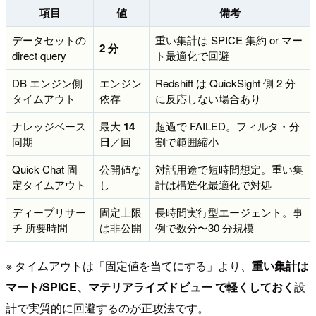
項目
値
備考
データセットの
重い集計は SPICE 集約 or マー
2 分
direct query
ト最適化で回避
DB エンジン側
エンジン
Redshift は QuickSight 側 2 分
タイムアウト
依存
に反応しない場合あり
ナレッジベース
最大
14
超過で FAILED。フィルタ・分
同期
日
／回
割で範囲縮小
Quick Chat 固
公開値な
対話用途で短時間想定。重い集
定タイムアウト
し
計は構造化最適化で対処
ディープリサー
固定上限
長時間実行型エージェント。事
チ 所要時間
は非公開
例で数分〜30 分規模
※ タイムアウトは「固定値を当てにする」より、
重い集計は
マート/SPICE、マテリアライズドビュー で軽くしておく
設
計で実質的に回避するのが正攻法です。