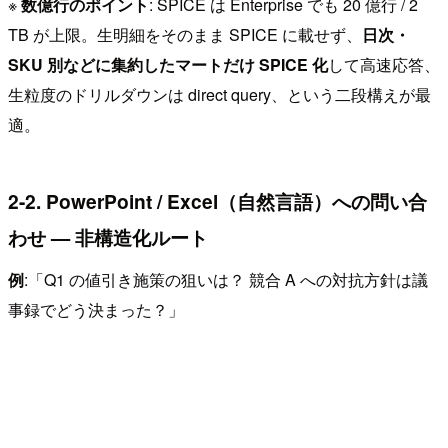
※
数億行のポイント
: SPICE は Enterprise でも 20 億行 / 2
TB が上限。生明細をそのまま SPICE に載せず、
日次・
SKU 別などに集約したマートだけ SPICE 化
して高速応答、
生粒度のドリルダウンは direct query、という二段構えが最
適。
2-2. PowerPoint / Excel（自然言語）への問い合
わせ — 非構造化ルート
例
:「Q1 の値引き施策の狙いは？ 競合 A への対抗方針は議
事録でどう決まった？」