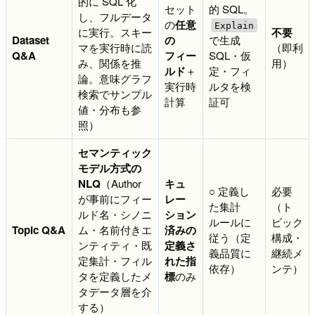
的に SQL 化
セット
的 SQL。
し、フルデータ
の
任意
Explain
に実行。スキー
不要
Dataset
の
で生成
マを実行時に読
（即利
Q&A
フィー
SQL・仮
み、関係を推
用）
ルド
＋
定・フィ
論。意味グラフ
実行時
ルタを検
検索でサンプル
計算
証可
値・分布も参
照）
セマンティック
モデル方式の
NLQ
（Author
キュ
○ 定義し
必要
が事前にフィー
レー
た集計
（ト
ルド名・シノニ
ション
ルールに
ピック
Topic Q&A
ム・名前付きエ
済みの
従う（定
構成・
ンティティ・既
定義さ
義品質に
継続メ
定集計・フィル
れた指
依存）
ンテ）
タを定義したメ
標
のみ
タデータ層を介
する）