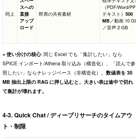
スペー
標準テキスト文
スへの
（PDF/Word/PPT
同上
直接
即席の共有素材
テキスト）
500
アップ
MB
／動画 10 GB
ロード
／音声 2 GB
※
使い分けの核心
: 同じ Excel でも「集計したい」なら
SPICE インポート/Athena 取り込み（構造化）、「読んで参
照したい」ならナレッジベース（非構造化）。
数値表を 30
MB 抽出上限の RAG に押し込むと、大きい表は途中で切れ
て集計が壊れます。
4-3. Quick Chat / ディープリサーチのタイムアウ
ト・制限