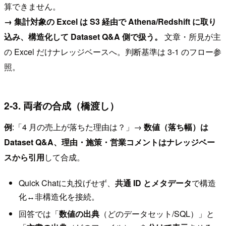
算できません。
→ 集計対象の Excel は S3 経由で Athena/Redshift に取り
込み、構造化して Dataset Q&A 側で扱う。
文章・所見が主
の Excel だけナレッジベースへ。判断基準は 3-1 のフロー参
照。
2-3. 両者の合成（橋渡し）
例
:「4 月の売上が落ちた理由は？」→
数値（落ち幅）は
Dataset Q&A、理由・施策・営業コメントはナレッジベー
スから引用
して合成。
Quick Chatに丸投げせず、
共通 ID とメタデータ
で構造
化↔非構造化を接続。
回答では「
数値の出典
（どのデータセット/SQL）」と