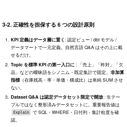
3-2. 正確性を担保する 6 つの設計原則
KPI 定義はデータ層に置く
: 認定ビュー / dbt モデル /
データマートで一元定義。自然言語 Q&A はその上に載
せるだけ。
Topic を標準 KPI の第一入口に
: 「売上」「昨対」「欠
品」などの曖昧語をシノニム・既定集計で固定。
非加算
指標
（在庫残高・率・単価・構成比）は単純 SUM させ
ない。
Dataset Q&A は認定データセット限定で開放
: 生テー
ブルではなく整形済みデータセットに。重要報告値は
で SQL・WHERE・日付列・集計粒度を確
Explain
認。