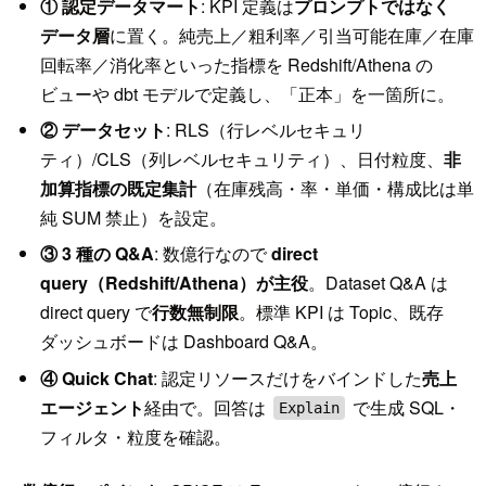
① 認定データマート
: KPI 定義は
プロンプトではなく
データ層
に置く。純売上／粗利率／引当可能在庫／在庫
回転率／消化率といった指標を Redshift/Athena の
ビューや dbt モデルで定義し、「正本」を一箇所に。
② データセット
: RLS（行レベルセキュリ
ティ）/CLS（列レベルセキュリティ）、日付粒度、
非
加算指標の既定集計
（在庫残高・率・単価・構成比は単
純 SUM 禁止）を設定。
③ 3 種の Q&A
: 数億行なので
direct
query（Redshift/Athena）が主役
。Dataset Q&A は
direct query で
行数無制限
。標準 KPI は Topic、既存
ダッシュボードは Dashboard Q&A。
④ Quick Chat
: 認定リソースだけをバインドした
売上
エージェント
経由で。回答は
で生成 SQL・
Explain
フィルタ・粒度を確認。