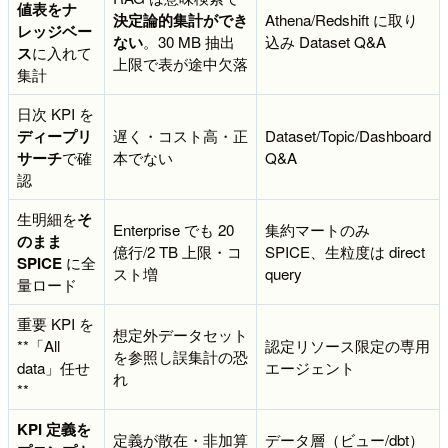
値表をナ
決定論的集計ができ
Athena/Redshift に取り
レッジベー
ない
。30 MB 抽出
込み Dataset Q&A
ス
に入れて
上限で表が途中欠落
集計
日次 KPI を
ディープリ
遅く・コスト高・正
Dataset/Topic/Dashboard
サーチ
で確
本でない
Q&A
認
生明細を
そ
Enterprise でも 20
集約マートのみ
のまま
億行/2 TB 上限・コ
SPICE、生粒度は direct
SPICE
に全
スト増
query
量ロード
重要 KPI を
想定外データセット
**「All
認定リソース限定の専用
を参照し誤集計の恐
data」任せ
エージェント
れ
**
KPI 定義を
定義が散在・非加算
データ層（ビュー/dbt）