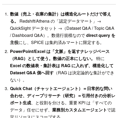
数値（売上・在庫の集計）は構造化ルートだけで答え
る。
Redshift/Athena の「認定データマート」→
QuickSight データセット →（Dataset Q&A / Topic Q&A
/ Dashboard Q&A）。数億行規模なので
direct query を
主役
にし、SPICE は集約済みマートに限定する。
PowerPoint/Excel は「文脈」を返すナレッジベース
（RAG）として使う。数値の正本にしない。
特に
Excel の数値表・集計表は RAG に入れず、構造化して
Dataset Q&A 側へ回す
（RAG は決定論的な集計ができ
ない）。
Quick Chat（チャットエージェント）＝日常的な問い
合わせ、ディープリサーチ（研究）＝引用付きの分析レ
ポート生成
、と役割を分ける。重要 KPI は「すべての
データ」任せにせず、
業務別カスタムエージェント
で認
定リソースにスコープする。