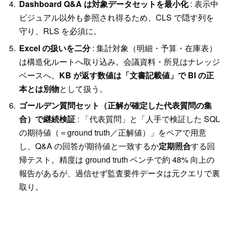
Dashboard Q&A は対象データセットを最小化
: 表示中
ビジュアル以外も参照され得るため、CLS で隠す列を
守り、RLS を必須に。
Excel の扱いを二分
: 集計対象（明細・予算・在庫表）
は構造化ルートへ取り込み。会議資料・所見はナレッジ
ベースへ。
KB が返す数値は「文書記載値」で BI の正
本とは別物
として扱う。
ゴールデン質問セット（正解が確定した代表質問の集
合）で継続検証
: 「代表質問」と「人手で検証した SQL
の期待値（＝ground truth／正解値）」をペアで用意
し、Q&A の回答が期待値と一致するか
定期照合
する回
帰テスト。精度は ground truth ベンチで約 48% 向上の
報告があるが、過信せず監査要件データは元クエリで裏
取り。