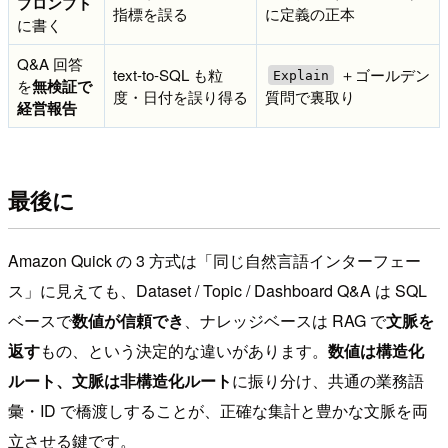
プロンプト
指標を誤る
に定義の正本
に書く
Q&A 回答
text-to-SQL も粒
＋ゴールデン
Explain
を
無検証で
度・日付を誤り得る
質問で裏取り
経営報告
最後に
Amazon Quick の 3 方式は「同じ自然言語インターフェー
ス」に見えても、Dataset / Topic / Dashboard Q&A は SQL
ベースで
数値が信頼でき
、ナレッジベースは RAG で
文脈を
返す
もの、という決定的な違いがあります。
数値は構造化
ルート、文脈は非構造化ルート
に振り分け、共通の業務語
彙・ID で橋渡しすることが、正確な集計と豊かな文脈を両
立させる鍵です。