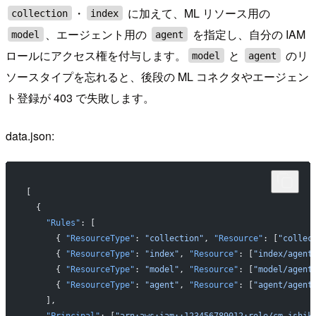
・
に加えて、ML リソース用の
collection
index
、エージェント用の
を指定し、自分の IAM
model
agent
ロールにアクセス権を付与します。
と
のリ
model
agent
ソースタイプを忘れると、後段の ML コネクタやエージェン
ト登録が 403 で失敗します。
data.json:
[
  {
    "Rules"
: [
      { 
"ResourceType"
: 
"collection"
, 
"Resource"
: [
"collec
      { 
"ResourceType"
: 
"index"
, 
"Resource"
: [
"index/agent
      { 
"ResourceType"
: 
"model"
, 
"Resource"
: [
"model/agent
      { 
"ResourceType"
: 
"agent"
, 
"Resource"
: [
"agent/agent
    ],
    "Principal"
: [
"arn:aws:iam::123456789012:role/cm-ishik