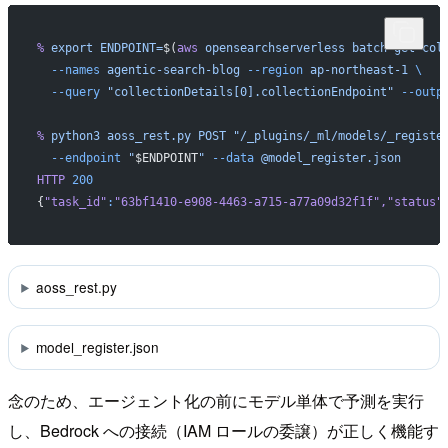
%
 export
 ENDPOINT=
$(
aws
 opensearchserverless
 batch-get-col
  --names
 agentic-search-blog
 --region
 ap-northeast-1
 \
  --query
 "collectionDetails[0].collectionEndpoint"
 --outp
%
 python3
 aoss_rest.py
 POST
 "/_plugins/_ml/models/_registe
  --endpoint
 "
$ENDPOINT
"
 --data
 @model_register.json
HTTP
 200
{
"task_id"
:
"63bf1410-e908-4463-a715-a77a09d32f1f"
,
"status"
aoss_rest.py
model_register.json
念のため、エージェント化の前にモデル単体で予測を実行
し、Bedrock への接続（IAM ロールの委譲）が正しく機能す