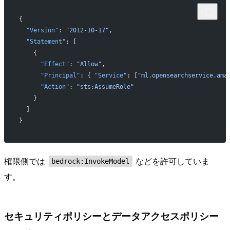
{
  "Version"
: 
"2012-10-17"
,
  "Statement"
: [
    {
      "Effect"
: 
"Allow"
,
      "Principal"
: { 
"Service"
: [
"ml.opensearchservice.ama
      "Action"
: 
"sts:AssumeRole"
    }
  ]
}
権限側では
などを許可していま
bedrock:InvokeModel
す。
セキュリティポリシーとデータアクセスポリシー