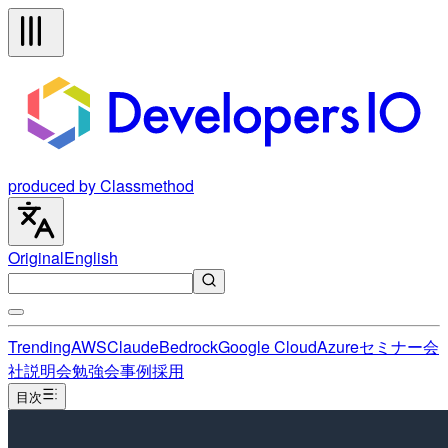
produced by Classmethod
Original
English
Trending
AWS
Claude
Bedrock
Google Cloud
Azure
セミナー
会
社説明会
勉強会
事例
採用
目次