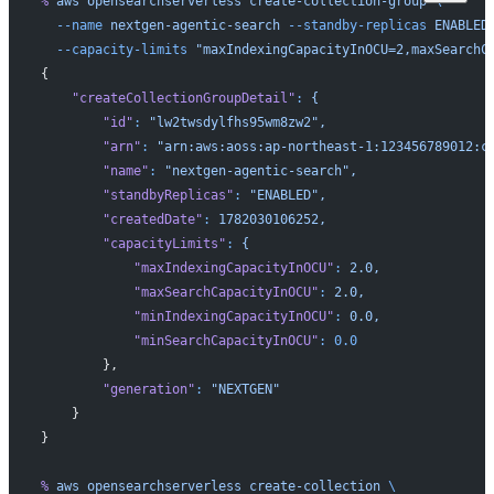
%
 aws
 opensearchserverless
 create-collection-group
 \
  --name
 nextgen-agentic-search
 --standby-replicas
 ENABLED
  --capacity-limits
 "maxIndexingCapacityInOCU=2,maxSearchC
{
    "createCollectionGroupDetail"
:
 {
        "id"
:
 "lw2twsdylfhs95wm8zw2",
        "arn"
:
 "arn:aws:aoss:ap-northeast-1:123456789012:c
        "name"
:
 "nextgen-agentic-search",
        "standbyReplicas"
:
 "ENABLED",
        "createdDate"
:
 1782030106252,
        "capacityLimits"
:
 {
            "maxIndexingCapacityInOCU"
:
 2.0,
            "maxSearchCapacityInOCU"
:
 2.0,
            "minIndexingCapacityInOCU"
:
 0.0,
            "minSearchCapacityInOCU"
:
 0.0
        },
        "generation"
:
 "NEXTGEN"
    }
}
%
 aws
 opensearchserverless
 create-collection
 \