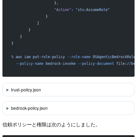
                    },
                    "Action"
:
 "sts:AssumeRole"
                }
            ]
        }
    }
}
%
 aws
 iam
 put-role-policy
 --role-name
 OSAgenticBedrockRole
  --policy-name
 bedrock-invoke
 --policy-document
 file://be
trust-policy.json
bedrock-policy.json
信頼ポリシーと権限は次のようにしました。