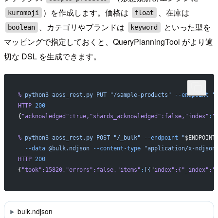
）を作成します。価格は
、在庫は
kuromoji
float
、カテゴリやブランドは
といった型を
boolean
keyword
マッピングで指定しておくと、QueryPlanningTool がより適
切な DSL を生成できます。
%
 python3
 aoss_rest.py
 PUT
 "/sample-products"
 --endpoint
 "
HTTP
 200
{
"acknowledged"
:true,
"shards_acknowledged"
:false,
"index"
:
"
%
 python3
 aoss_rest.py
 POST
 "/_bulk"
 --endpoint
 "
$ENDPOINT
  --data
 @bulk.ndjson
 --content-type
 "application/x-ndjson
HTTP
 200
{
"took"
:15820,
"errors"
:false,
"items"
:
[{
"
index
":{"
_index
":"
bulk.ndjson