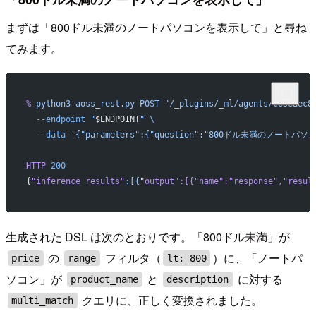
まずは「800ドル未満のノートパソコンを表示して」と尋ね
てみます。
%
 python3
 aoss_rest.py
 POST
 "/_plugins/_ml/agents/ce5eaec8
  --endpoint
 "
$ENDPOINT
"
 \
  --data
 '{"parameters":{"question":"800ドル未満のノートパソコン
HTTP
 200
{
"inference_results"
:
[{
"
output
":[{"
name
":"
response
","
resul
生成された DSL は次のとおりです。「800ドル未満」が
の
フィルタ（
）に、「ノートパ
price
range
lt: 800
ソコン」が
と
に対する
product_name
description
クエリに、正しく変換されました。
multi_match