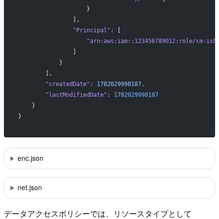
                    }
                ],
                "Principal"
:
 [
                    "arn:aws:iam::123456789012:role/cm-ish
                ]
            }
        ],
        "createdDate"
:
 1782029998187,
        "lastModifiedDate"
:
 1782029998187
    }
}
enc.json
net.json
データアクセスポリシーでは、リソースタイプとして