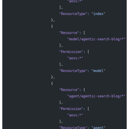
                            "aoss:*"
                        ],
                        "ResourceType"
:
 "index"
                    },
                    {
                        "Resource"
:
 [
                            "model/agentic-search-blog/*"
                        ],
                        "Permission"
:
 [
                            "aoss:*"
                        ],
                        "ResourceType"
:
 "model"
                    },
                    {
                        "Resource"
:
 [
                            "agent/agentic-search-blog/*"
                        ],
                        "Permission"
:
 [
                            "aoss:*"
                        ],
                        "ResourceType"
:
 "agent"