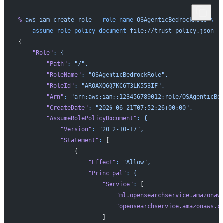
%
 aws
 iam
 create-role
 --role-name
 OSAgenticBedrockRole
 \
  --assume-role-policy-document
 file://trust-policy.json
{
    "Role"
:
 {
        "Path"
:
 "/",
        "RoleName"
:
 "OSAgenticBedrockRole",
        "RoleId"
:
 "AROAXQ6Q7KC6T3LK553IF",
        "Arn"
:
 "arn:aws:iam::123456789012:role/OSAgenticBe
        "CreateDate"
:
 "2026-06-21T07:52:26+00:00",
        "AssumeRolePolicyDocument"
:
 {
            "Version"
:
 "2012-10-17",
            "Statement"
:
 [
                {
                    "Effect"
:
 "Allow",
                    "Principal"
:
 {
                        "Service"
:
 [
                            "ml.opensearchservice.amazonaw
                            "opensearchservice.amazonaws.c
                        ]