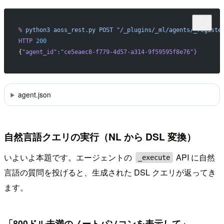
%
 python3
 aoss_rest.py
 POST
 "/_plugins/_ml/agents/_registe
HTTP
 200
{
"agent_id"
:
"ce5eaec8-f779-4d57-a314-9f59595f8e76"
}
agent.json
自然言語クエリの実行（NL から DSL 変換）
いよいよ本題です。エージェントの
API に自然
_execute
言語の質問を投げると、生成された DSL クエリが返ってき
ます。
「800ドル未満のノートパソコンを表示して」