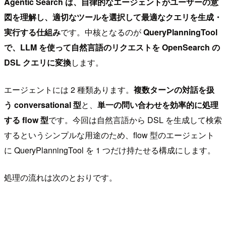
Agentic Search は、自律的なエージェントがユーザーの意
図を理解し、適切なツールを選択して最適なクエリを生成・
実行する仕組み
です。中核となるのが
QueryPlanningTool
で、LLM を使って自然言語のリクエストを OpenSearch の
DSL クエリに変換
します。
エージェントには 2 種類あります。
複数ターンの対話を扱
う conversational 型
と、
単一の問い合わせを効率的に処理
する flow 型
です。今回は自然言語から DSL を生成して検索
するというシンプルな用途のため、flow 型のエージェント
に QueryPlanningTool を 1 つだけ持たせる構成にします。
処理の流れは次のとおりです。