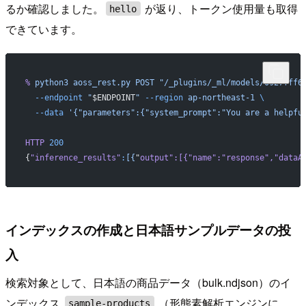
るか確認しました。
が返り、トークン使用量も取得
hello
できています。
%
 python3
 aoss_rest.py
 POST
 "/_plugins/_ml/models/0927fff6
  --endpoint
 "
$ENDPOINT
"
 --region
 ap-northeast-1
 \
  --data
 '{"parameters":{"system_prompt":"You are a helpfu
HTTP
 200
{
"inference_results"
:
[{
"
output
":[{"
name
":"
response
","
dataA
インデックスの作成と日本語サンプルデータの投
入
検索対象として、日本語の商品データ（bulk.ndjson）のイ
ンデックス
（形態素解析エンジンに
sample-products