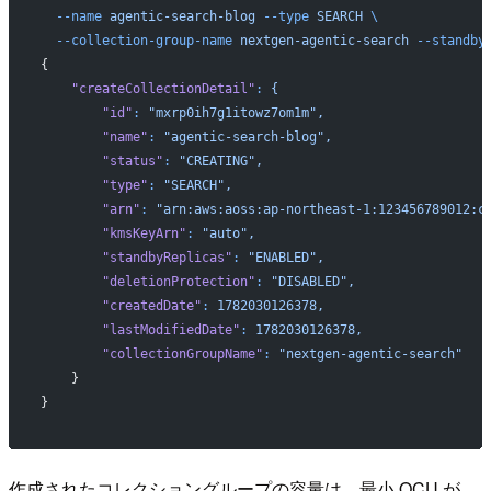
  --name
 agentic-search-blog
 --type
 SEARCH
 \
  --collection-group-name
 nextgen-agentic-search
 --standby
{
    "createCollectionDetail"
:
 {
        "id"
:
 "mxrp0ih7g1itowz7om1m",
        "name"
:
 "agentic-search-blog",
        "status"
:
 "CREATING",
        "type"
:
 "SEARCH",
        "arn"
:
 "arn:aws:aoss:ap-northeast-1:123456789012:c
        "kmsKeyArn"
:
 "auto",
        "standbyReplicas"
:
 "ENABLED",
        "deletionProtection"
:
 "DISABLED",
        "createdDate"
:
 1782030126378,
        "lastModifiedDate"
:
 1782030126378,
        "collectionGroupName"
:
 "nextgen-agentic-search"
    }
}
作成されたコレクショングループの容量は、最小 OCU が