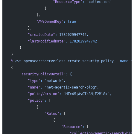
                    "ResourceType"
:
 "collection"
                }
            ],
            "AWSOwnedKey"
:
 true
        },
        "createdDate"
:
 1782029947742,
        "lastModifiedDate"
:
 1782029947742
    }
}
%
 aws
 opensearchserverless
 create-security-policy
 --name
 n
{
    "securityPolicyDetail"
:
 {
        "type"
:
 "network",
        "name"
:
 "net-agentic-search-blog",
        "policyVersion"
:
 "MTc4MjAyOTk3NjE2Ml8x",
        "policy"
:
 [
            {
                "Rules"
:
 [
                    {
                        "Resource"
:
 [
                            "collection/agentic-search-blo