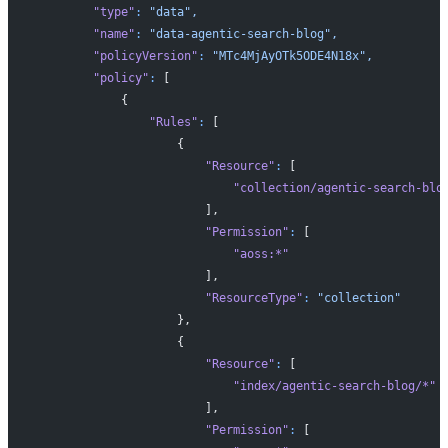
        "type"
:
 "data",
        "name"
:
 "data-agentic-search-blog",
        "policyVersion"
:
 "MTc4MjAyOTk5ODE4N18x",
        "policy"
:
 [
            {
                "Rules"
:
 [
                    {
                        "Resource"
:
 [
                            "collection/agentic-search-blo
                        ],
                        "Permission"
:
 [
                            "aoss:*"
                        ],
                        "ResourceType"
:
 "collection"
                    },
                    {
                        "Resource"
:
 [
                            "index/agentic-search-blog/*"
                        ],
                        "Permission"
:
 [