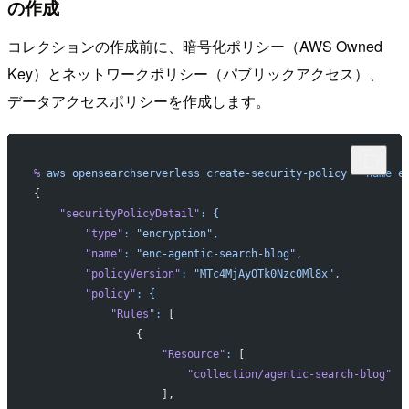
の作成
コレクションの作成前に、暗号化ポリシー（AWS Owned
Key）とネットワークポリシー（パブリックアクセス）、
データアクセスポリシーを作成します。
%
 aws
 opensearchserverless
 create-security-policy
 --name
 e
{
    "securityPolicyDetail"
:
 {
        "type"
:
 "encryption",
        "name"
:
 "enc-agentic-search-blog",
        "policyVersion"
:
 "MTc4MjAyOTk0Nzc0Ml8x",
        "policy"
:
 {
            "Rules"
:
 [
                {
                    "Resource"
:
 [
                        "collection/agentic-search-blog"
                    ],