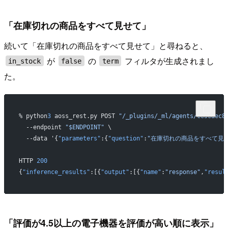
「在庫切れの商品をすべて見せて」
続いて「在庫切れの商品をすべて見せて」と尋ねると、
が
の
フィルタが生成されまし
in_stock
false
term
た。
% python
3
 aoss_rest.py POST 
"/_plugins/_ml/agents/ce5eaec8
  --endpoint 
"$ENDPOINT"
 \
  --data '{
"parameters"
:{
"question"
:
"在庫切れの商品をすべて見
HTTP 
200
{
"inference_results"
:[{
"output"
:[{
"name"
:
"response"
,
"resul
「評価が4.5以上の電子機器を評価が高い順に表示」