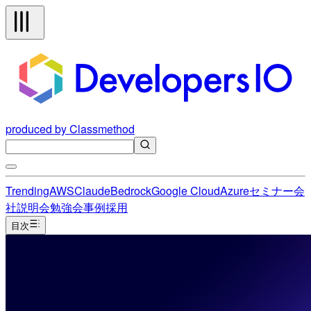
produced by Classmethod
Trending
AWS
Claude
Bedrock
Google Cloud
Azure
セミナー
会
社説明会
勉強会
事例
採用
目次