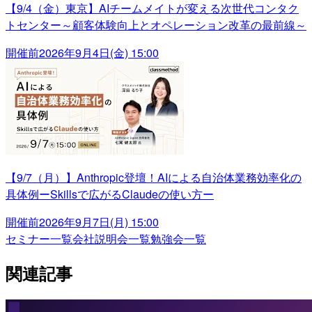
【9/4（金）東京】AIチームメイトが変える次世代コンタク
トセンター～顧客体験向上とオペレーション改革の最前線～
開催前
2026年9月4日(金) 15:00
【9/7（月）】Anthropic登壇！AIによる自治体業務効率化の
具体例ーSkillsで広がるClaudeの使い方ー
開催前
2026年9月7日(月) 15:00
セミナー一覧
会社説明会一覧
勉強会一覧
関連記事