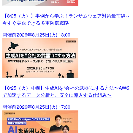
【8/25（火）】事例から学ぶ！ランサムウェア対策最前線～
今すぐ実践できる多重防御戦略
開催前
2026年8月25日(火) 13:00
【8/25（火）札幌】生成AIを“会社の武器”にする方法〜AWS
で加速するデータ分析と、安全に導入する仕組み〜
開催前
2026年8月25日(火) 17:30