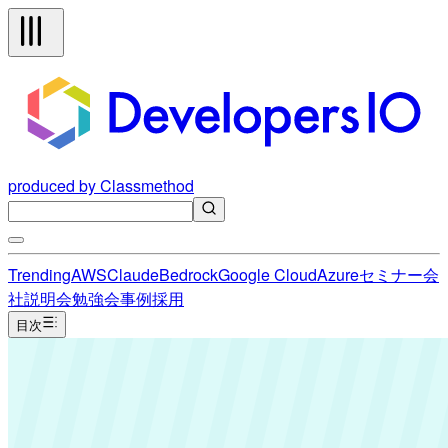
produced by Classmethod
Trending
AWS
Claude
Bedrock
Google Cloud
Azure
セミナー
会
社説明会
勉強会
事例
採用
目次