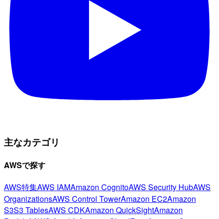
主なカテゴリ
AWSで探す
AWS特集
AWS IAM
Amazon Cognito
AWS Security Hub
AWS
Organizations
AWS Control Tower
Amazon EC2
Amazon
S3
S3 Tables
AWS CDK
Amazon QuickSight
Amazon