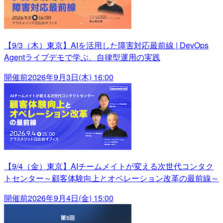
【9/3（木）東京】AIを活用した障害対応最前線 | DevOps
Agentライブデモで学ぶ、自律型運用の実践
開催前
2026年9月3日(木) 16:00
【9/4（金）東京】AIチームメイトが変える次世代コンタク
トセンター～顧客体験向上とオペレーション改革の最前線～
開催前
2026年9月4日(金) 15:00