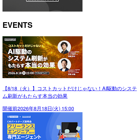
EVENTS
【8/18（火）】コストカットだけじゃない！AI駆動のシステ
ム刷新がもたらす本当の効果
開催前
2026年8月18日(火) 15:00