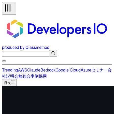
produced by Classmethod
Trending
AWS
Claude
Bedrock
Google Cloud
Azure
セミナー
会
社説明会
勉強会
事例
採用
目次