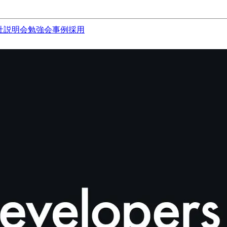
社説明会
勉強会
事例
採用