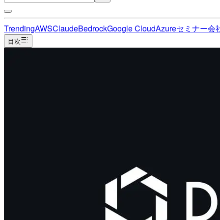
Trending
AWS
Claude
Bedrock
Google Cloud
Azure
セミナー
会
目次