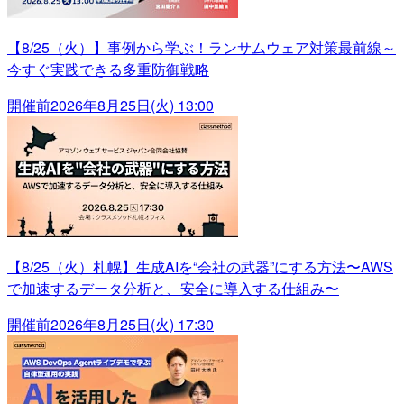
【8/25（火）】事例から学ぶ！ランサムウェア対策最前線～
今すぐ実践できる多重防御戦略
開催前
2026年8月25日(火) 13:00
【8/25（火）札幌】生成AIを“会社の武器”にする方法〜AWS
で加速するデータ分析と、安全に導入する仕組み〜
開催前
2026年8月25日(火) 17:30