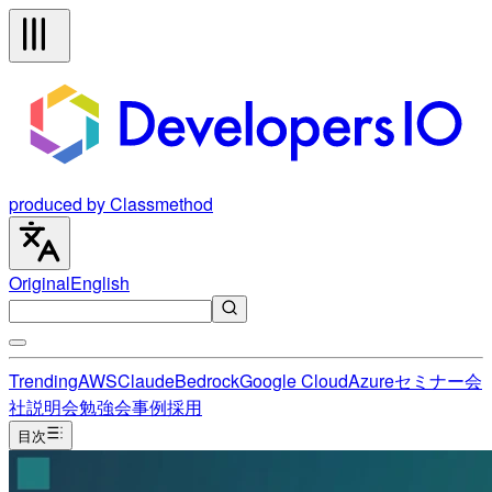
produced by Classmethod
Original
English
Trending
AWS
Claude
Bedrock
Google Cloud
Azure
セミナー
会
社説明会
勉強会
事例
採用
目次