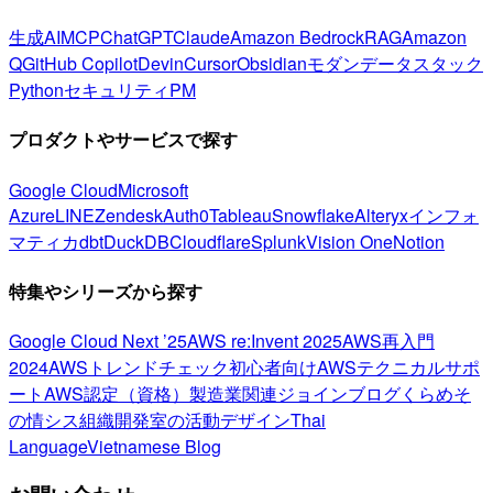
生成AI
MCP
ChatGPT
Claude
Amazon Bedrock
RAG
Amazon
Q
GitHub Copilot
Devin
Cursor
Obsidian
モダンデータスタック
Python
セキュリティ
PM
プロダクトやサービスで探す
Google Cloud
Microsoft
Azure
LINE
Zendesk
Auth0
Tableau
Snowflake
Alteryx
インフォ
マティカ
dbt
DuckDB
Cloudflare
Splunk
Vision One
Notion
特集やシリーズから探す
Google Cloud Next ’25
AWS re:Invent 2025
AWS再入門
2024
AWSトレンドチェック
初心者向け
AWSテクニカルサポ
ート
AWS認定（資格）
製造業関連
ジョインブログ
くらめそ
の情シス
組織開発室の活動
デザイン
Thai
Language
Vietnamese Blog