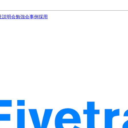
社説明会
勉強会
事例
採用