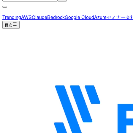
Trending
AWS
Claude
Bedrock
Google Cloud
Azure
セミナー
会
目次