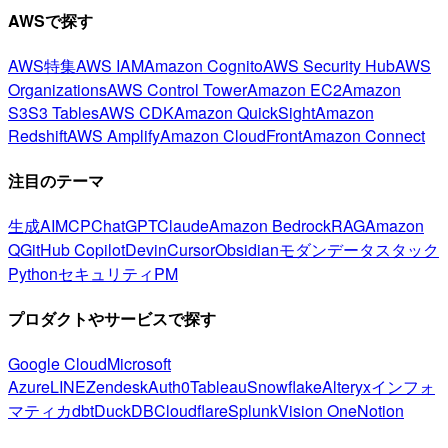
AWSで探す
AWS特集
AWS IAM
Amazon Cognito
AWS Security Hub
AWS
Organizations
AWS Control Tower
Amazon EC2
Amazon
S3
S3 Tables
AWS CDK
Amazon QuickSight
Amazon
Redshift
AWS Amplify
Amazon CloudFront
Amazon Connect
注目のテーマ
生成AI
MCP
ChatGPT
Claude
Amazon Bedrock
RAG
Amazon
Q
GitHub Copilot
Devin
Cursor
Obsidian
モダンデータスタック
Python
セキュリティ
PM
プロダクトやサービスで探す
Google Cloud
Microsoft
Azure
LINE
Zendesk
Auth0
Tableau
Snowflake
Alteryx
インフォ
マティカ
dbt
DuckDB
Cloudflare
Splunk
Vision One
Notion