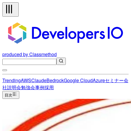
produced by Classmethod
Trending
AWS
Claude
Bedrock
Google Cloud
Azure
セミナー
会
社説明会
勉強会
事例
採用
目次