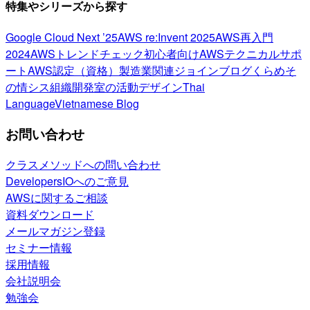
特集やシリーズから探す
Google Cloud Next ’25
AWS re:Invent 2025
AWS再入門
2024
AWSトレンドチェック
初心者向け
AWSテクニカルサポ
ート
AWS認定（資格）
製造業関連
ジョインブログ
くらめそ
の情シス
組織開発室の活動
デザイン
Thai
Language
Vietnamese Blog
お問い合わせ
クラスメソッドへの問い合わせ
DevelopersIOへのご意見
AWSに関するご相談
資料ダウンロード
メールマガジン登録
セミナー情報
採用情報
会社説明会
勉強会