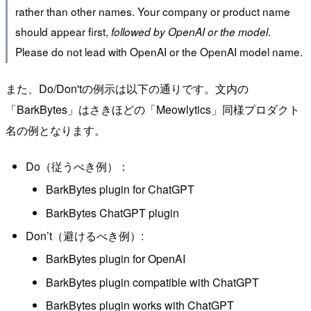
rather than other names. Your company or product name
should appear first,
.
followed by OpenAI or the model
Please do not lead with OpenAI or the OpenAI model name.
また、Do/Don'tの例示は以下の通りです。文内の
「BarkBytes」はさきほどの「Meowlytics」同様プロダクト
名の例となります。
Do（従うべき例）：
BarkBytes plugin for ChatGPT
BarkBytes ChatGPT plugin
Don’t（避けるべき例）:
BarkBytes plugin for OpenAI
BarkBytes plugin compatible with ChatGPT
BarkBytes plugin works with ChatGPT