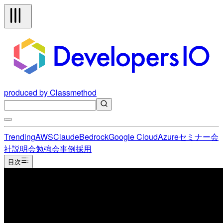
produced by Classmethod
Trending
AWS
Claude
Bedrock
Google Cloud
Azure
セミナー
会
社説明会
勉強会
事例
採用
目次