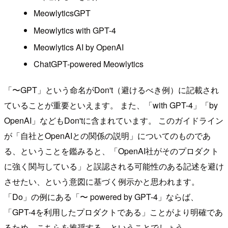
MeowlyticsGPT
Meowlytics with GPT-4
Meowlytics AI by OpenAI
ChatGPT-powered Meowlytics
「〜GPT」という命名がDon't（避けるべき例）に記載され
ていることが重要といえます。 また、「with GPT-4」「by
OpenAI」などもDon'tに含まれています。 このガイドライン
が「自社とOpenAIとの関係の説明」についてのものであ
る、ということを鑑みると、「OpenAI社がそのプロダクト
に強く関与している」と誤認される可能性のある記述を避け
させたい、という意図に基づく例示かと思われます。
「Do」の例にある「〜 powered by GPT-4」ならば、
「GPT-4を利用したプロダクトである」ことがより明確であ
るため、こちらを推奨する、ということでしょう。