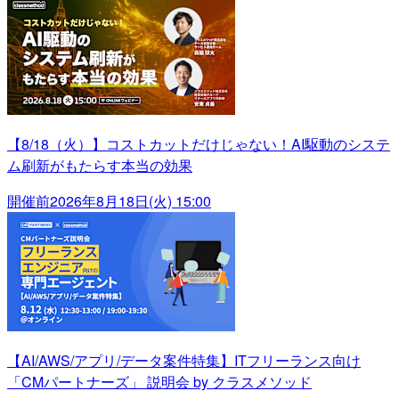
【8/18（火）】コストカットだけじゃない！AI駆動のシステ
ム刷新がもたらす本当の効果
開催前
2026年8月18日(火) 15:00
【AI/AWS/アプリ/データ案件特集】ITフリーランス向け
「CMパートナーズ」 説明会 by クラスメソッド