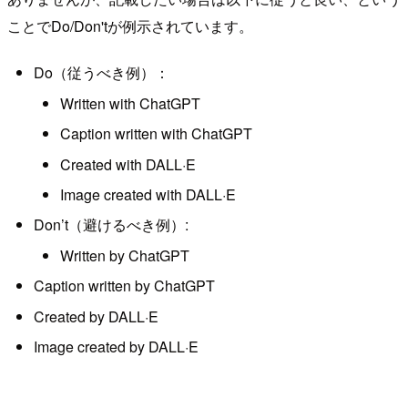
ことでDo/Don'tが例示されています。
Do（従うべき例）：
Written with ChatGPT
Caption written with ChatGPT
Created with DALL·E
Image created with DALL·E
Don’t（避けるべき例）:
Written by ChatGPT
Caption written by ChatGPT
Created by DALL·E
Image created by DALL·E