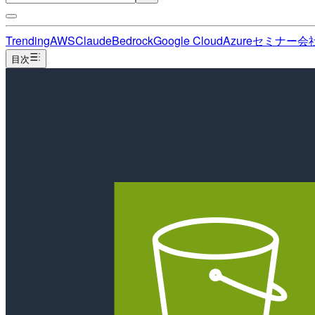
Trending
AWS
Claude
Bedrock
Google Cloud
Azure
セミナー
会
目次