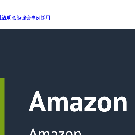
社説明会
勉強会
事例
採用