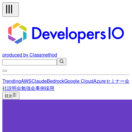
produced by Classmethod
Trending
AWS
Claude
Bedrock
Google Cloud
Azure
セミナー
会
社説明会
勉強会
事例
採用
目次