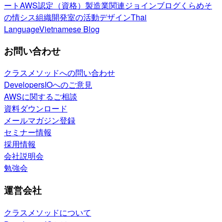
ート
AWS認定（資格）
製造業関連
ジョインブログ
くらめそ
の情シス
組織開発室の活動
デザイン
Thai
Language
Vietnamese Blog
お問い合わせ
クラスメソッドへの問い合わせ
DevelopersIOへのご意見
AWSに関するご相談
資料ダウンロード
メールマガジン登録
セミナー情報
採用情報
会社説明会
勉強会
運営会社
クラスメソッドについて