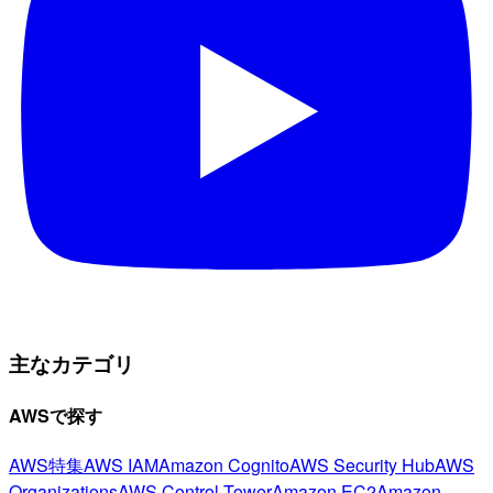
主なカテゴリ
AWSで探す
AWS特集
AWS IAM
Amazon Cognito
AWS Security Hub
AWS
Organizations
AWS Control Tower
Amazon EC2
Amazon