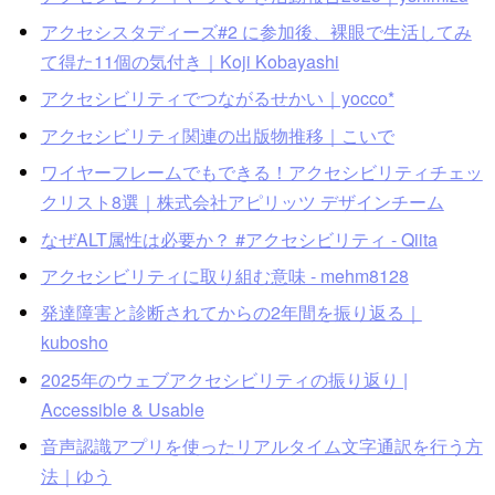
アクセシスタディーズ#2 に参加後、裸眼で生活してみ
て得た11個の気付き｜Koji Kobayashi
アクセシビリティでつながるせかい｜yocco*
アクセシビリティ関連の出版物推移｜こいで
ワイヤーフレームでもできる！アクセシビリティチェッ
クリスト8選｜株式会社アピリッツ デザインチーム
なぜALT属性は必要か？ #アクセシビリティ - Qiita
アクセシビリティに取り組む意味 - mehm8128
発達障害と診断されてからの2年間を振り返る｜
kubosho
2025年のウェブアクセシビリティの振り返り |
Accessible & Usable
音声認識アプリを使ったリアルタイム文字通訳を行う方
法｜ゆう