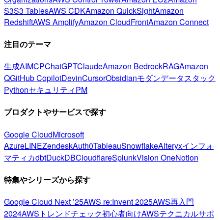
S3
S3 Tables
AWS CDK
Amazon QuickSight
Amazon
Redshift
AWS Amplify
Amazon CloudFront
Amazon Connect
注目のテーマ
生成AI
MCP
ChatGPT
Claude
Amazon Bedrock
RAG
Amazon
Q
GitHub Copilot
Devin
Cursor
Obsidian
モダンデータスタック
Python
セキュリティ
PM
プロダクトやサービスで探す
Google Cloud
Microsoft
Azure
LINE
Zendesk
Auth0
Tableau
Snowflake
Alteryx
インフォ
マティカ
dbt
DuckDB
Cloudflare
Splunk
Vision One
Notion
特集やシリーズから探す
Google Cloud Next ’25
AWS re:Invent 2025
AWS再入門
2024
AWSトレンドチェック
初心者向け
AWSテクニカルサポ