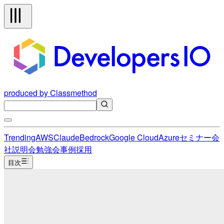
produced by Classmethod
Trending
AWS
Claude
Bedrock
Google Cloud
Azure
セミナー
会
社説明会
勉強会
事例
採用
目次