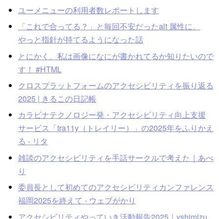
ユーメニューの利用者数レポートします
「これで合ってる？」と毎回不安だったalt 属性に、
やっと指針が持てるようになった話
とにかく、私は画像になにが書かれてるか知りたいので
す！ #HTML
クロスプラットフォームのアクセシビリティを振り返る
2025 | きるこの日記帳
カラビナテクノロジー発・アクセシビリティ向上支援
サービス「tra11y（トレイリー）」の2025年をふりかえ
る - リタ
雑談のアクセシビリティを手話サークルで考えた｜あべ
り
委員長として初めてのアクセシビリティカンファレンス
福岡2025を終えて - ウェブがかり
アクセシビリティやっていき活動報告2025｜yshimizu