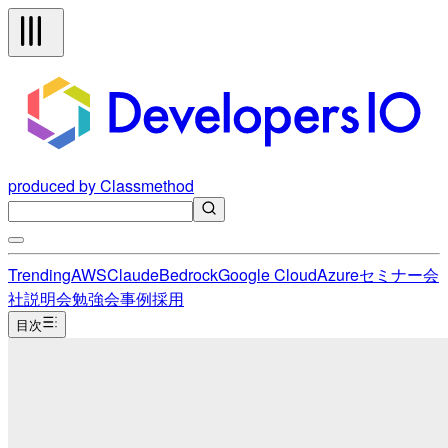
produced by Classmethod
Trending
AWS
Claude
Bedrock
Google Cloud
Azure
セミナー
会
社説明会
勉強会
事例
採用
目次