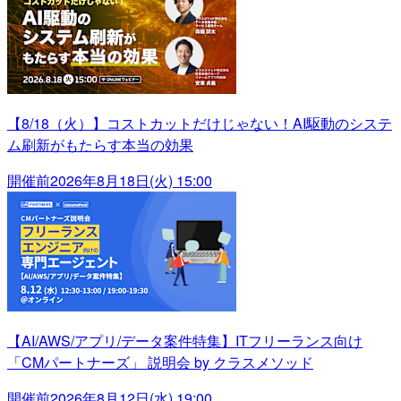
【8/18（火）】コストカットだけじゃない！AI駆動のシステ
ム刷新がもたらす本当の効果
開催前
2026年8月18日(火) 15:00
【AI/AWS/アプリ/データ案件特集】ITフリーランス向け
「CMパートナーズ」 説明会 by クラスメソッド
開催前
2026年8月12日(水) 19:00