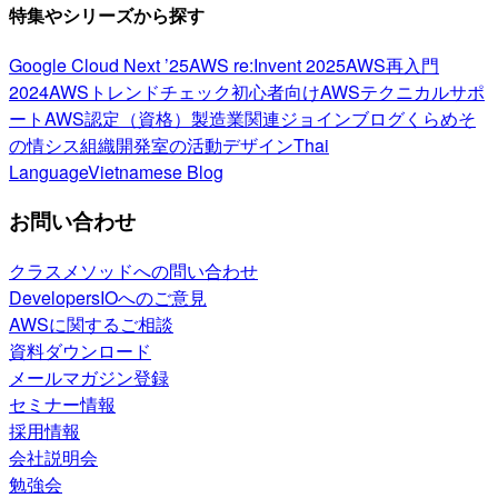
特集やシリーズから探す
Google Cloud Next ’25
AWS re:Invent 2025
AWS再入門
2024
AWSトレンドチェック
初心者向け
AWSテクニカルサポ
ート
AWS認定（資格）
製造業関連
ジョインブログ
くらめそ
の情シス
組織開発室の活動
デザイン
Thai
Language
Vietnamese Blog
お問い合わせ
クラスメソッドへの問い合わせ
DevelopersIOへのご意見
AWSに関するご相談
資料ダウンロード
メールマガジン登録
セミナー情報
採用情報
会社説明会
勉強会