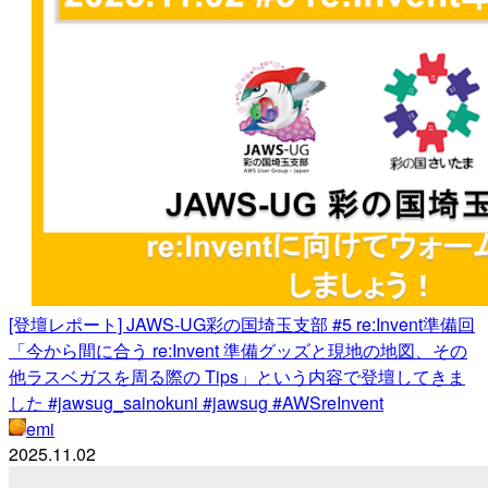
[登壇レポート] JAWS-UG彩の国埼玉支部 #5 re:Invent準備回
「今から間に合う re:Invent 準備グッズと現地の地図、その
他ラスベガスを周る際の Tips」という内容で登壇してきま
した #jawsug_sainokuni #jawsug #AWSreInvent
emi
2025.11.02