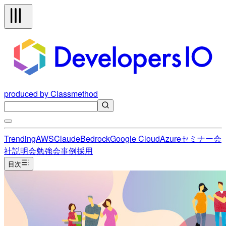
produced by Classmethod
Trending
AWS
Claude
Bedrock
Google Cloud
Azure
セミナー
会
社説明会
勉強会
事例
採用
目次