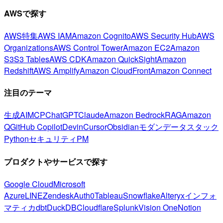
AWSで探す
AWS特集
AWS IAM
Amazon Cognito
AWS Security Hub
AWS
Organizations
AWS Control Tower
Amazon EC2
Amazon
S3
S3 Tables
AWS CDK
Amazon QuickSight
Amazon
Redshift
AWS Amplify
Amazon CloudFront
Amazon Connect
注目のテーマ
生成AI
MCP
ChatGPT
Claude
Amazon Bedrock
RAG
Amazon
Q
GitHub Copilot
Devin
Cursor
Obsidian
モダンデータスタック
Python
セキュリティ
PM
プロダクトやサービスで探す
Google Cloud
Microsoft
Azure
LINE
Zendesk
Auth0
Tableau
Snowflake
Alteryx
インフォ
マティカ
dbt
DuckDB
Cloudflare
Splunk
Vision One
Notion