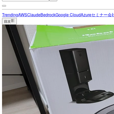
Trending
AWS
Claude
Bedrock
Google Cloud
Azure
セミナー
会
目次