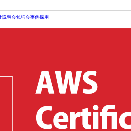
社説明会
勉強会
事例
採用