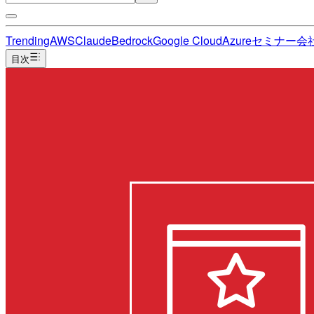
Trending
AWS
Claude
Bedrock
Google Cloud
Azure
セミナー
会
目次