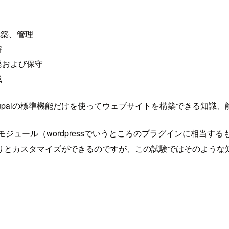
構築、管理
解
発および保守
成
upalの標準機能だけを使ってウェブサイトを構築できる知識
lはモジュール（wordpressでいうところのプラグインに相
りとカスタマイズができるのですが、この試験ではそのような