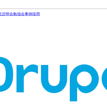
社説明会
勉強会
事例
採用