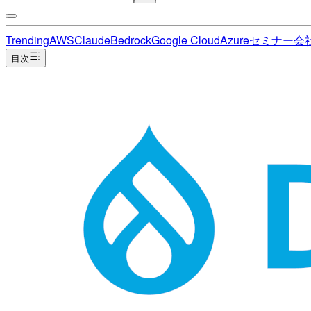
Trending
AWS
Claude
Bedrock
Google Cloud
Azure
セミナー
会
目次