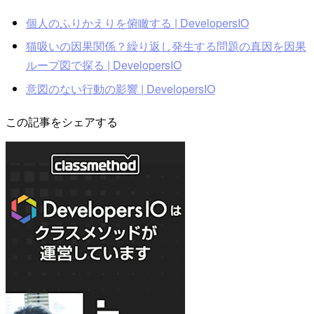
個人のふりかえりを俯瞰する | DevelopersIO
猫吸いの因果関係？繰り返し発生する問題の真因を因果
ループ図で探る | DevelopersIO
意図のない行動の影響 | DevelopersIO
この記事をシェアする