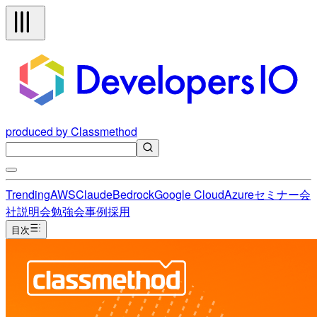
produced by Classmethod
Trending
AWS
Claude
Bedrock
Google Cloud
Azure
セミナー
会
社説明会
勉強会
事例
採用
目次