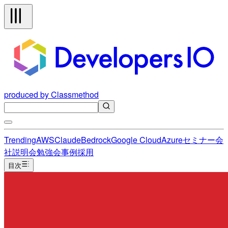
produced by Classmethod
Trending
AWS
Claude
Bedrock
Google Cloud
Azure
セミナー
会
社説明会
勉強会
事例
採用
目次