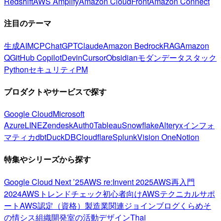
Redshift
AWS Amplify
Amazon CloudFront
Amazon Connect
注目のテーマ
生成AI
MCP
ChatGPT
Claude
Amazon Bedrock
RAG
Amazon
Q
GitHub Copilot
Devin
Cursor
Obsidian
モダンデータスタック
Python
セキュリティ
PM
プロダクトやサービスで探す
Google Cloud
Microsoft
Azure
LINE
Zendesk
Auth0
Tableau
Snowflake
Alteryx
インフォ
マティカ
dbt
DuckDB
Cloudflare
Splunk
Vision One
Notion
特集やシリーズから探す
Google Cloud Next ’25
AWS re:Invent 2025
AWS再入門
2024
AWSトレンドチェック
初心者向け
AWSテクニカルサポ
ート
AWS認定（資格）
製造業関連
ジョインブログ
くらめそ
の情シス
組織開発室の活動
デザイン
Thai