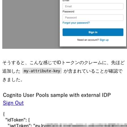
そうすると、こんな感じでIDトークンのクレームに、先ほど
追加した
が含まれていることが確認で
my-attribute-key
きました。