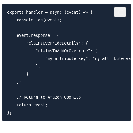
exports.handler = async (event) => {

    console.log(event);

    event.response = {

        "claimsOverrideDetails": {

            "claimsToAddOrOverride": {

                "my-attribute-key": "my-attribute-val
            },

        }

    };

    // Return to Amazon Cognito

    return event;
