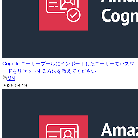
Cognito ユーザープールにインポートしたユーザーでパスワ
ードをリセットする方法を教えてください
MN
2025.08.19