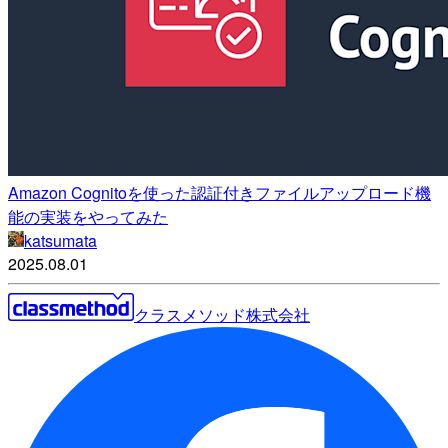
Amazon Cognitoを使った認証付きファイルアップロード機
能の実装をやってみた
katsumata
2025.08.01
クラスメソッド株式会社