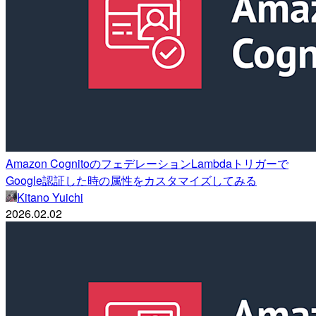
Amazon CognitoのフェデレーションLambdaトリガーで
Google認証した時の属性をカスタマイズしてみる
Kitano Yuichi
2026.02.02