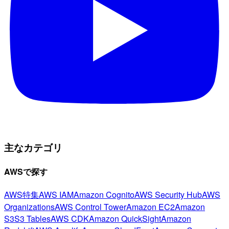
主なカテゴリ
AWSで探す
AWS特集
AWS IAM
Amazon Cognito
AWS Security Hub
AWS
Organizations
AWS Control Tower
Amazon EC2
Amazon
S3
S3 Tables
AWS CDK
Amazon QuickSight
Amazon