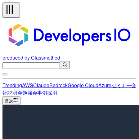
produced by Classmethod
Trending
AWS
Claude
Bedrock
Google Cloud
Azure
セミナー
会
社説明会
勉強会
事例
採用
目次