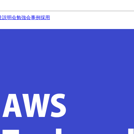
社説明会
勉強会
事例
採用