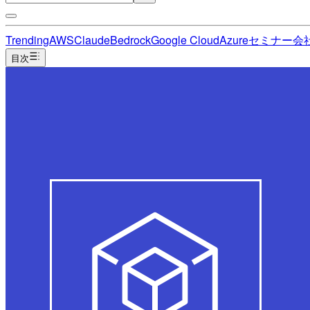
Trending
AWS
Claude
Bedrock
Google Cloud
Azure
セミナー
会
目次