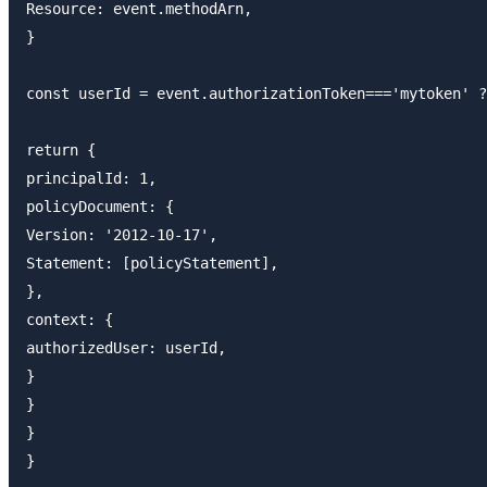
Resource: event.methodArn,

}

const userId = event.authorizationToken==='mytoken' ?
return {

principalId: 1,

policyDocument: {

Version: '2012-10-17',

Statement: [policyStatement],

},

context: {

authorizedUser: userId,

}

}

}

}
