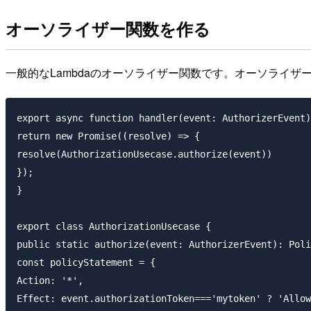
オーソライザー関数を作る
一般的なLambdaのオーソライザー関数です。オーソライザ
export async function handler(event: AuthorizerEvent)
return new Promise((resolve) => {

resolve(AuthorizationUsecase.authorize(event))

});

}

export class AuthorizationUsecase {

public static authorize(event: AuthorizerEvent): Poli
const policyStatement = {

Action: '*',

Effect: event.authorizationToken==='mytoken' ? 'Allow