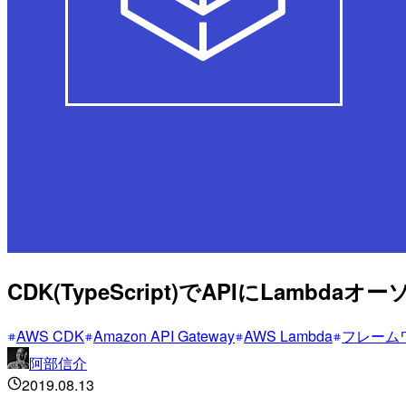
CDK(TypeScript)でAPIにLamb
AWS CDK
Amazon API Gateway
AWS Lambda
フレーム
阿部信介
2019.08.13