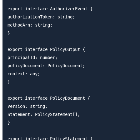
export interface AuthorizerEvent {

authorizationToken: string;

methodArn: string;

}

export interface PolicyOutput {

principalId: number;

policyDocument: PolicyDocument;

context: any;

}

export interface PolicyDocument {

Version: string;

Statement: PolicyStatement[];

}

export interface PolicyStatement {
