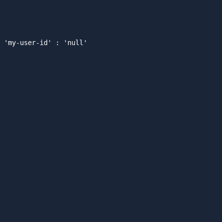
 'my-user-id' : 'null'
