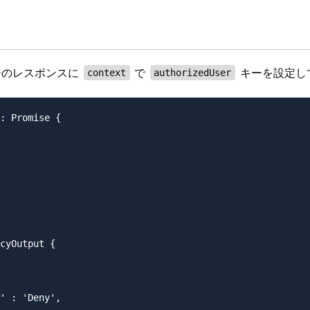
ーのレスポンスに
で
キーを設定して
context
authorizedUser
: Promise {

cyOutput {

' : 'Deny',
