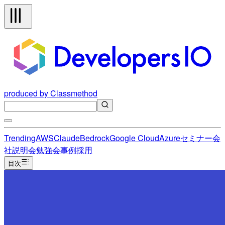
produced by Classmethod
Trending
AWS
Claude
Bedrock
Google Cloud
Azure
セミナー
会
社説明会
勉強会
事例
採用
目次