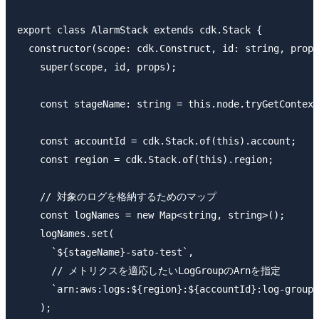
export class AlarmStack extends cdk.Stack {

  constructor(scope: cdk.Construct, id: string, props
    super(scope, id, props);

    const stageName: string = this.node.tryGetContext
    const accountId = cdk.Stack.of(this).account;

    const region = cdk.Stack.of(this).region;

    // 対象のログを格納するためのマップ

    const logNames = new Map<string, string>();

    logNames.set(

      `${stageName}-sato-test`,

      // メトリクスを適応したいLogGroupのArnを指定

      `arn:aws:logs:${region}:${accountId}:log-group:
    );
