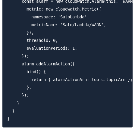
      const alarm = new cloudwatch.Alarm(this, `WARN-
        metric: new cloudwatch.Metric({

          namespace: 'SatoLambda',

          metricName: 'Sato/Lambda/WARN',

        }),

        threshold: 0,

        evaluationPeriods: 1,

      });

      alarm.addAlarmAction({

        bind() {

          return { alarmActionArn: topic.topicArn };

        },

      });

    }

  }
