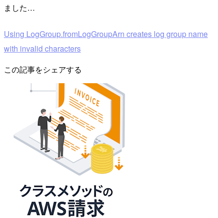
ました…
Using LogGroup.fromLogGroupArn creates log group name
with invalid characters
この記事をシェアする