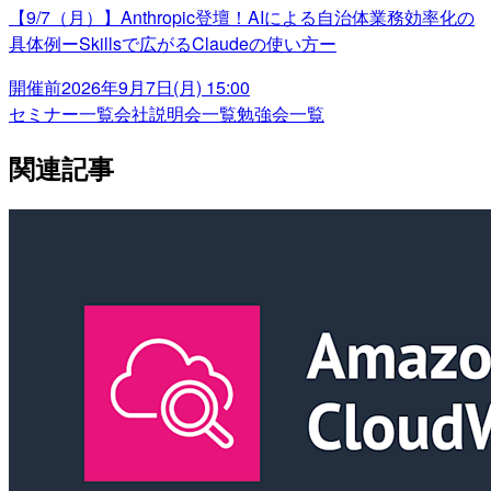
【9/7（月）】Anthropic登壇！AIによる自治体業務効率化の
具体例ーSkillsで広がるClaudeの使い方ー
開催前
2026年9月7日(月) 15:00
セミナー一覧
会社説明会一覧
勉強会一覧
関連記事