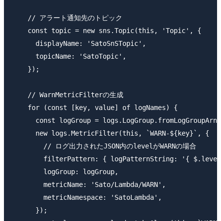
    // アラート通知先のトピック

    const topic = new sns.Topic(this, 'Topic', {

      displayName: 'SatoSnSTopic',

      topicName: 'SatoTopic',

    });

    // WarnMetricFilterの生成

    for (const [key, value] of logNames) {

      const logGroup = logs.LogGroup.fromLogGroupArn(
      new logs.MetricFilter(this, `WARN-${key}`, {

        // ログ出力されたJSON内のlevelがWARNの場合

        filterPattern: { logPatternString: '{ $.level
        logGroup: logGroup,

        metricName: 'Sato/Lambda/WARN',

        metricNamespace: 'SatoLambda',

      });
