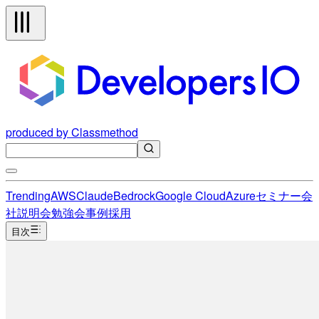
produced by Classmethod
Trending
AWS
Claude
Bedrock
Google Cloud
Azure
セミナー
会
社説明会
勉強会
事例
採用
目次