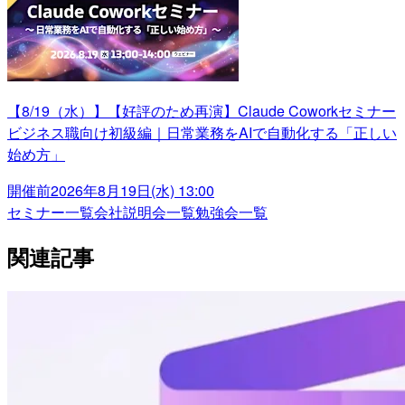
【8/19（水）】【好評のため再演】Claude Coworkセミナー
ビジネス職向け初級編｜日常業務をAIで自動化する「正しい
始め方」
開催前
2026年8月19日(水) 13:00
セミナー一覧
会社説明会一覧
勉強会一覧
関連記事