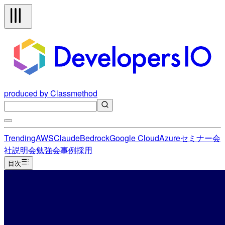
produced by Classmethod
Trending
AWS
Claude
Bedrock
Google Cloud
Azure
セミナー
会
社説明会
勉強会
事例
採用
目次