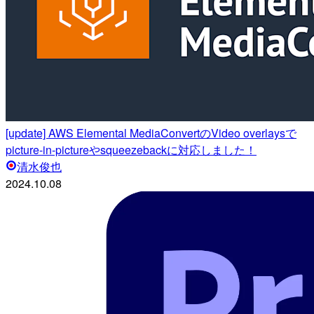
[update] AWS Elemental MediaConvertのVideo overlaysで
picture-in-pictureやsqueezebackに対応しました！
清水俊也
2024.10.08