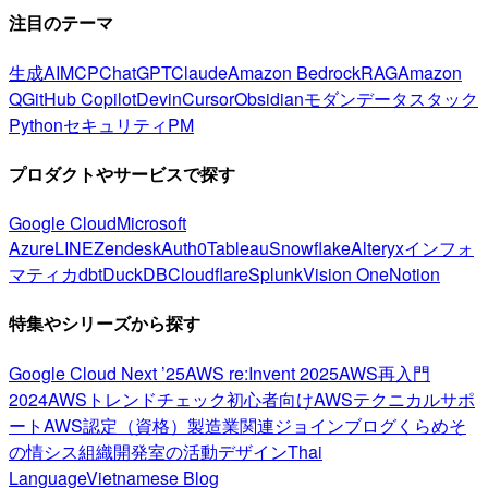
注目のテーマ
生成AI
MCP
ChatGPT
Claude
Amazon Bedrock
RAG
Amazon
Q
GitHub Copilot
Devin
Cursor
Obsidian
モダンデータスタック
Python
セキュリティ
PM
プロダクトやサービスで探す
Google Cloud
Microsoft
Azure
LINE
Zendesk
Auth0
Tableau
Snowflake
Alteryx
インフォ
マティカ
dbt
DuckDB
Cloudflare
Splunk
Vision One
Notion
特集やシリーズから探す
Google Cloud Next ’25
AWS re:Invent 2025
AWS再入門
2024
AWSトレンドチェック
初心者向け
AWSテクニカルサポ
ート
AWS認定（資格）
製造業関連
ジョインブログ
くらめそ
の情シス
組織開発室の活動
デザイン
Thai
Language
Vietnamese Blog