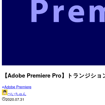
【Adobe Premiere Pro】ト
Adobe Premiere
ぺいちゅん
2020.07.31