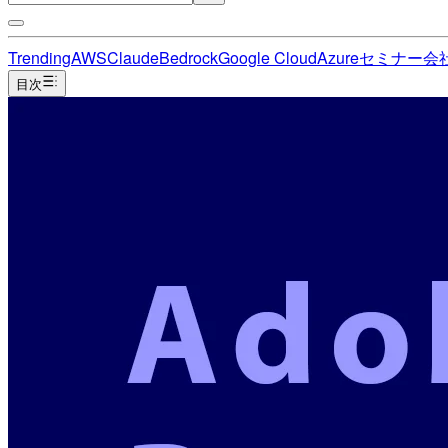
Trending
AWS
Claude
Bedrock
Google Cloud
Azure
セミナー
会
目次