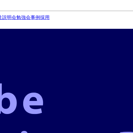
社説明会
勉強会
事例
採用