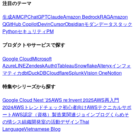
注目のテーマ
生成AI
MCP
ChatGPT
Claude
Amazon Bedrock
RAG
Amazon
Q
GitHub Copilot
Devin
Cursor
Obsidian
モダンデータスタック
Python
セキュリティ
PM
プロダクトやサービスで探す
Google Cloud
Microsoft
Azure
LINE
Zendesk
Auth0
Tableau
Snowflake
Alteryx
インフォ
マティカ
dbt
DuckDB
Cloudflare
Splunk
Vision One
Notion
特集やシリーズから探す
Google Cloud Next ’25
AWS re:Invent 2025
AWS再入門
2024
AWSトレンドチェック
初心者向け
AWSテクニカルサポ
ート
AWS認定（資格）
製造業関連
ジョインブログ
くらめそ
の情シス
組織開発室の活動
デザイン
Thai
Language
Vietnamese Blog