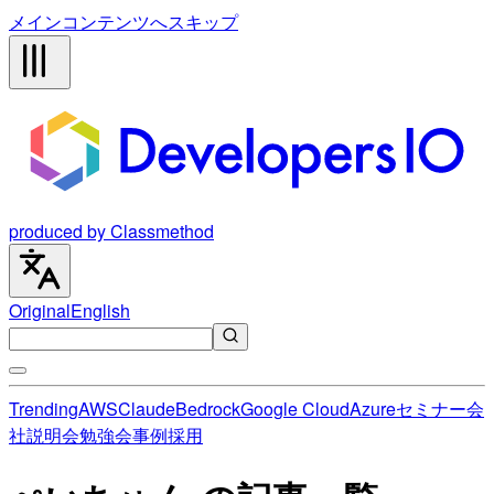
メインコンテンツへスキップ
produced by Classmethod
Original
English
Trending
AWS
Claude
Bedrock
Google Cloud
Azure
セミナー
会
社説明会
勉強会
事例
採用