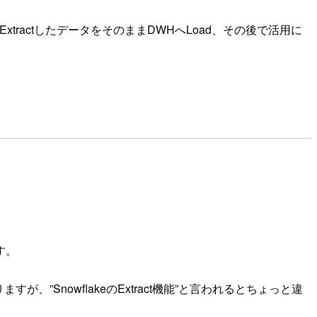
actしたデータをそのままDWHへLoad、その後で活用に
す。
すが、”SnowflakeのExtract機能”と言われるとちょっと違