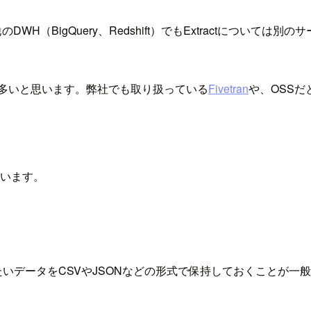
DWH（BigQuery、Redshift）でもExtractにつ
が多いと思います。弊社でも取り扱っている
Fivetran
や、OSSだ
ています。
たいデータをCSVやJSONなどの形式で保持しておくことが一