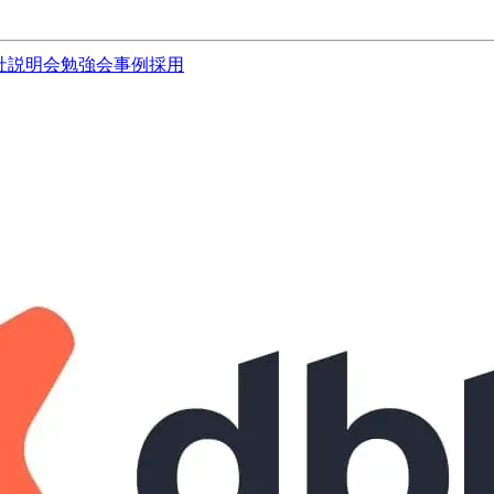
社説明会
勉強会
事例
採用