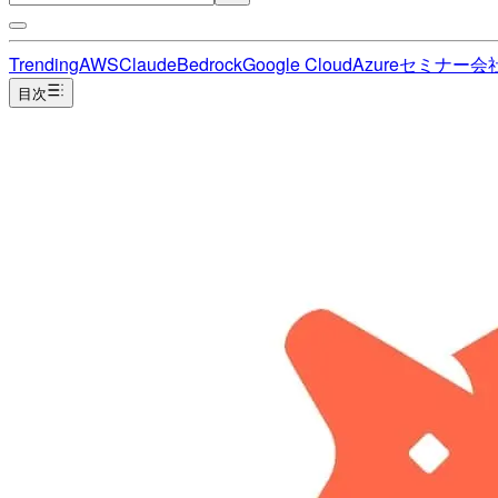
Trending
AWS
Claude
Bedrock
Google Cloud
Azure
セミナー
会
目次