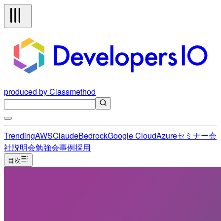
produced by Classmethod
Trending
AWS
Claude
Bedrock
Google Cloud
Azure
セミナー
会
社説明会
勉強会
事例
採用
目次