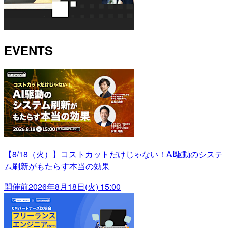
EVENTS
【8/18（火）】コストカットだけじゃない！AI駆動のシステ
ム刷新がもたらす本当の効果
開催前
2026年8月18日(火) 15:00