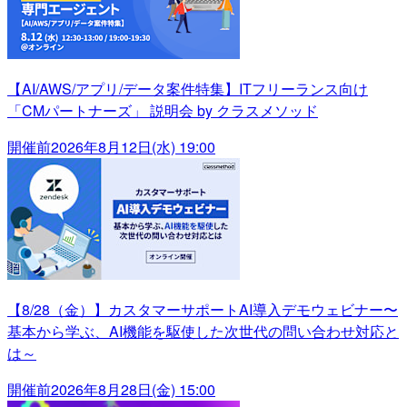
【AI/AWS/アプリ/データ案件特集】ITフリーランス向け
「CMパートナーズ」 説明会 by クラスメソッド
開催前
2026年8月12日(水) 19:00
【8/28（金）】カスタマーサポートAI導入デモウェビナー〜
基本から学ぶ、AI機能を駆使した次世代の問い合わせ対応と
は～
開催前
2026年8月28日(金) 15:00