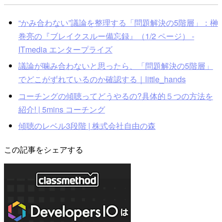
“かみ合わない”議論を整理する「問題解決の5階層」：榊
巻亮の『ブレイクスルー備忘録』（1/2 ページ） -
ITmedia エンタープライズ
議論が噛み合わないと思ったら、「問題解決の5階層」
でどこがずれているのか確認する｜little_hands
コーチングの傾聴ってどうやるの?具体的５つの方法を
紹介! | 5mins コーチング
傾聴のレベル3段階 | 株式会社自由の森
この記事をシェアする