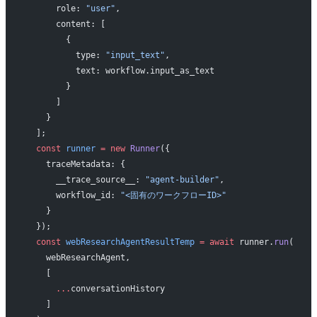
      role: 
"user"
,
      content: [
        {
          type: 
"input_text"
,
          text: workflow.input_as_text
        }
      ]
    }
  ];
  const
 runner
 =
 new
 Runner
({
    traceMetadata: {
      __trace_source__: 
"agent-builder"
,
      workflow_id: 
"<固有のワークフローID>"
    }
  });
  const
 webResearchAgentResultTemp
 =
 await
 runner.
run
(
    webResearchAgent,
    [
      ...
conversationHistory
    ]