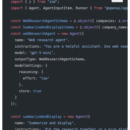
import
 { z } 
from
 "zod"
;
import
 { Agent, AgentInputItem, Runner } 
from
 "@openai/age
const
 WebResearchAgentSchema
 =
 z.
object
({ companies: z.
arr
const
 SummarizeAndDisplaySchema
 =
 z.
object
({ company_name:
const
 webResearchAgent
 =
 new
 Agent
({
  name: 
"Web research agent"
,
  instructions: 
"You are a helpful assistant. Use web sear
  model: 
"gpt-5-mini"
,
  outputType: WebResearchAgentSchema,
  modelSettings: {
    reasoning: {
      effort: 
"low"
    },
    store: 
true
  }
});
const
 summarizeAndDisplay
 =
 new
 Agent
({
  name: 
"Summarize and display"
,
  instructions: 
`Put the research together in a nice displ