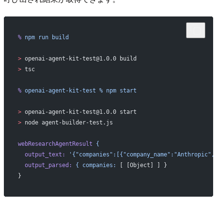
%
 npm
 run
 build
>
 openai-agent-kit-test@1.0.0 build
>
 tsc
%
 openai-agent-kit-test
 %
 npm
 start
>
 openai-agent-kit-test@1.0.0 start
>
 node agent-builder-test.js
webResearchAgentResult
 {
  output_text:
 '{"companies":[{"company_name":"Anthropic",
  output_parsed:
 {
 companies:
 [ [Object] ] }
}