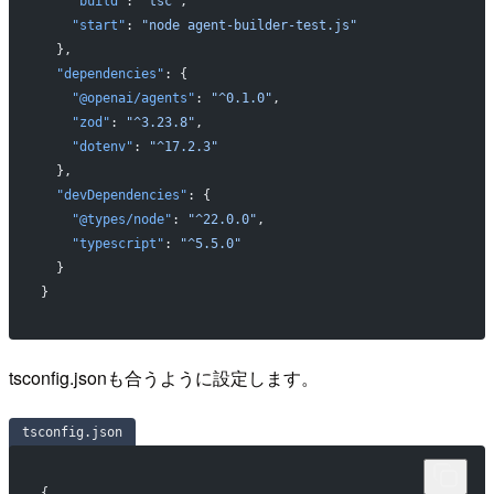
    "build"
: 
"tsc"
,
    "start"
: 
"node agent-builder-test.js"
  },
  "dependencies"
: {
    "@openai/agents"
: 
"^0.1.0"
,
    "zod"
: 
"^3.23.8"
,
    "dotenv"
: 
"^17.2.3"
  },
  "devDependencies"
: {
    "@types/node"
: 
"^22.0.0"
,
    "typescript"
: 
"^5.5.0"
  }
}
tsconfig.jsonも合うように設定します。
tsconfig.json
{