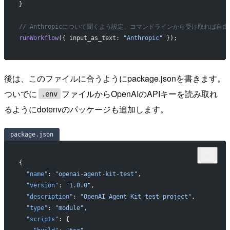
}
// Anthropicについて聞くよう設定、コマンドラインから受け取れば自
runWorkflow
({ input_as_text: 
"Anthropic"
 });
後は、このファイルに合うようにpackage.jsonを書きます。
ついでに
ファイルからOpenAIのAPIキーを読み取れ
.env
るようにdotenvのパッケージも追加します。
package.json
{
  "name"
: 
"openai-agent-kit-test"
,
  "version"
: 
"1.0.0"
,
  "description"
: 
"OpenAI Agent Kit test project"
,
  "type"
: 
"module"
,
  "scripts"
: {