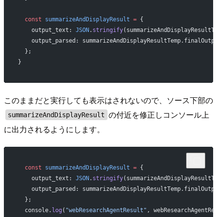
  const
 summarizeAndDisplayResult
 =
 {
    output_text: 
JSON
.
stringify
(summarizeAndDisplayResultT
    output_parsed: summarizeAndDisplayResultTemp.finalOutp
  };
}
このままだと実行しても表示はされないので、ソース下部の
の付近を修正しコンソール上
summarizeAndDisplayResult
に出力されるようにします。
  const
 summarizeAndDisplayResult
 =
 {
    output_text: 
JSON
.
stringify
(summarizeAndDisplayResultT
    output_parsed: summarizeAndDisplayResultTemp.finalOutp
  };
  console.
log
(
"webResearchAgentResult"
, webResearchAgentRe