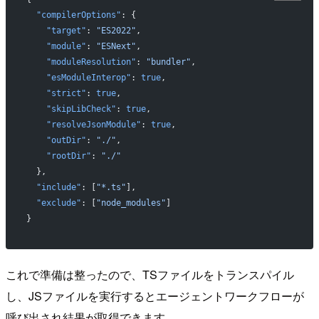
  "compilerOptions"
: {
    "target"
: 
"ES2022"
,
    "module"
: 
"ESNext"
,
    "moduleResolution"
: 
"bundler"
,
    "esModuleInterop"
: 
true
,
    "strict"
: 
true
,
    "skipLibCheck"
: 
true
,
    "resolveJsonModule"
: 
true
,
    "outDir"
: 
"./"
,
    "rootDir"
: 
"./"
  },
  "include"
: [
"*.ts"
],
  "exclude"
: [
"node_modules"
]
}
これで準備は整ったので、TSファイルをトランスパイル
し、JSファイルを実行するとエージェントワークフローが
呼び出され結果が取得できます。