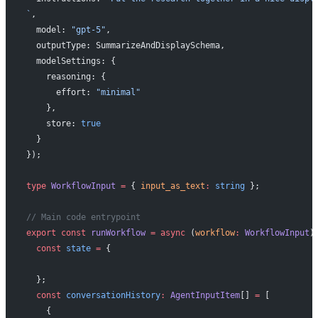
`
,
  model: 
"gpt-5"
,
  outputType: SummarizeAndDisplaySchema,
  modelSettings: {
    reasoning: {
      effort: 
"minimal"
    },
    store: 
true
  }
});
type
 WorkflowInput
 =
 { 
input_as_text
:
 string
 };
// Main code entrypoint
export
 const
 runWorkflow
 =
 async
 (
workflow
:
 WorkflowInput
)
  const
 state
 =
 {
  };
  const
 conversationHistory
:
 AgentInputItem
[] 
=
 [
    {