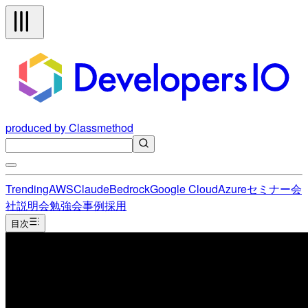
produced by Classmethod
Trending
AWS
Claude
Bedrock
Google Cloud
Azure
セミナー
会
社説明会
勉強会
事例
採用
目次