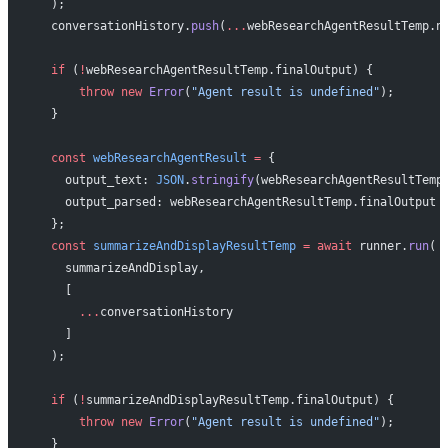
  );
  conversationHistory.
push
(
...
webResearchAgentResultTemp.n
  if
 (
!
webResearchAgentResultTemp.finalOutput) {
      throw
 new
 Error
(
"Agent result is undefined"
);
  }
  const
 webResearchAgentResult
 =
 {
    output_text: 
JSON
.
stringify
(webResearchAgentResultTemp
    output_parsed: webResearchAgentResultTemp.finalOutput
  };
  const
 summarizeAndDisplayResultTemp
 =
 await
 runner.
run
(
    summarizeAndDisplay,
    [
      ...
conversationHistory
    ]
  );
  if
 (
!
summarizeAndDisplayResultTemp.finalOutput) {
      throw
 new
 Error
(
"Agent result is undefined"
);
  }