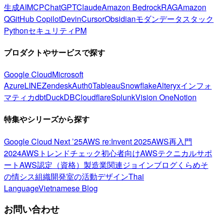
生成AI
MCP
ChatGPT
Claude
Amazon Bedrock
RAG
Amazon
Q
GitHub Copilot
Devin
Cursor
Obsidian
モダンデータスタック
Python
セキュリティ
PM
プロダクトやサービスで探す
Google Cloud
Microsoft
Azure
LINE
Zendesk
Auth0
Tableau
Snowflake
Alteryx
インフォ
マティカ
dbt
DuckDB
Cloudflare
Splunk
Vision One
Notion
特集やシリーズから探す
Google Cloud Next ’25
AWS re:Invent 2025
AWS再入門
2024
AWSトレンドチェック
初心者向け
AWSテクニカルサポ
ート
AWS認定（資格）
製造業関連
ジョインブログ
くらめそ
の情シス
組織開発室の活動
デザイン
Thai
Language
Vietnamese Blog
お問い合わせ