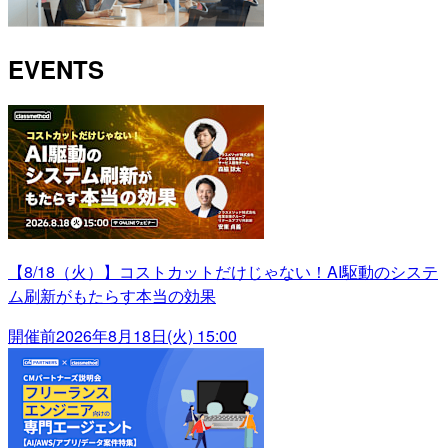
EVENTS
【8/18（火）】コストカットだけじゃない！AI駆動のシステ
ム刷新がもたらす本当の効果
開催前
2026年8月18日(火) 15:00