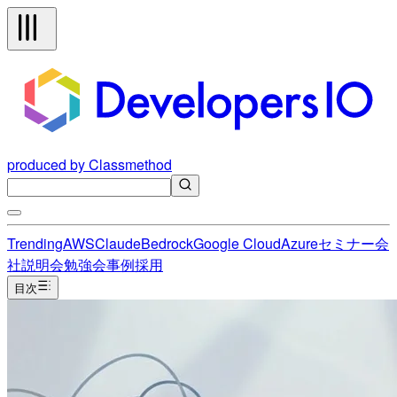
produced by Classmethod
Trending
AWS
Claude
Bedrock
Google Cloud
Azure
セミナー
会
社説明会
勉強会
事例
採用
目次