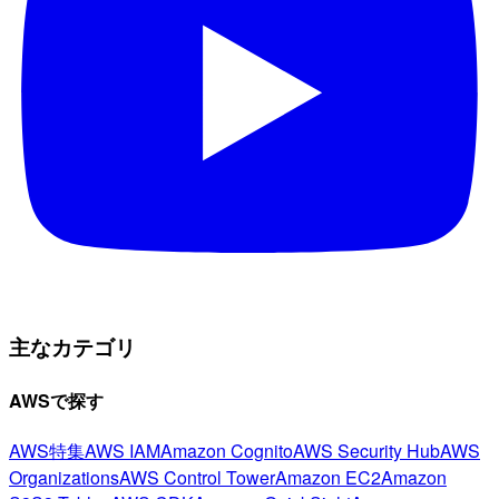
主なカテゴリ
AWSで探す
AWS特集
AWS IAM
Amazon Cognito
AWS Security Hub
AWS
Organizations
AWS Control Tower
Amazon EC2
Amazon