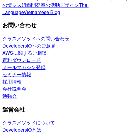
の情シス
組織開発室の活動
デザイン
Thai
Language
Vietnamese Blog
お問い合わせ
クラスメソッドへの問い合わせ
DevelopersIOへのご意見
AWSに関するご相談
資料ダウンロード
メールマガジン登録
セミナー情報
採用情報
会社説明会
勉強会
運営会社
クラスメソッドについて
DevelopersIOとは