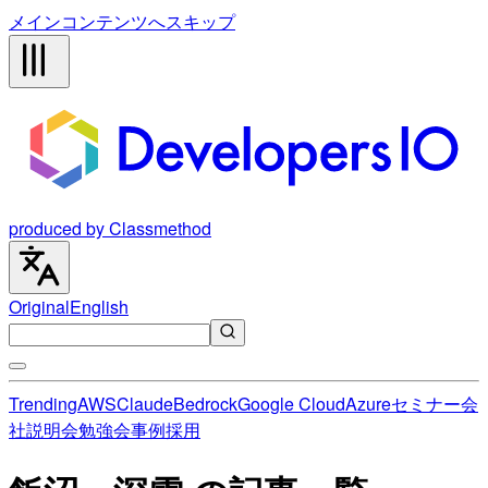
メインコンテンツへスキップ
produced by Classmethod
Original
English
Trending
AWS
Claude
Bedrock
Google Cloud
Azure
セミナー
会
社説明会
勉強会
事例
採用