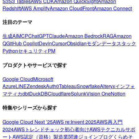
S3
S3 Tables
AWS CDK
Amazon QuickSight
Amazon
Redshift
AWS Amplify
Amazon CloudFront
Amazon Connect
注目のテーマ
生成AI
MCP
ChatGPT
Claude
Amazon Bedrock
RAG
Amazon
Q
GitHub Copilot
Devin
Cursor
Obsidian
モダンデータスタック
Python
セキュリティ
PM
プロダクトやサービスで探す
Google Cloud
Microsoft
Azure
LINE
Zendesk
Auth0
Tableau
Snowflake
Alteryx
インフォ
マティカ
dbt
DuckDB
Cloudflare
Splunk
Vision One
Notion
特集やシリーズから探す
Google Cloud Next ’25
AWS re:Invent 2025
AWS再入門
2024
AWSトレンドチェック
初心者向け
AWSテクニカルサポ
ート
AWS認定（資格）
製造業関連
ジョインブログ
くらめそ