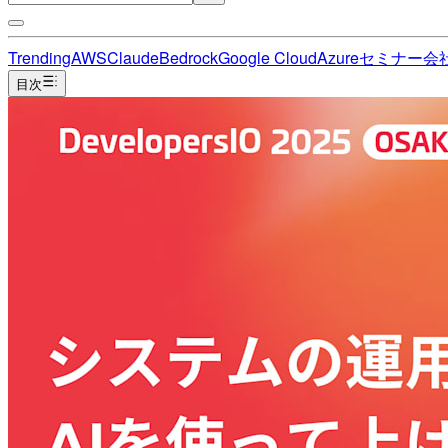
Trending
AWS
Claude
Bedrock
Google Cloud
Azure
セミナー
会
目次