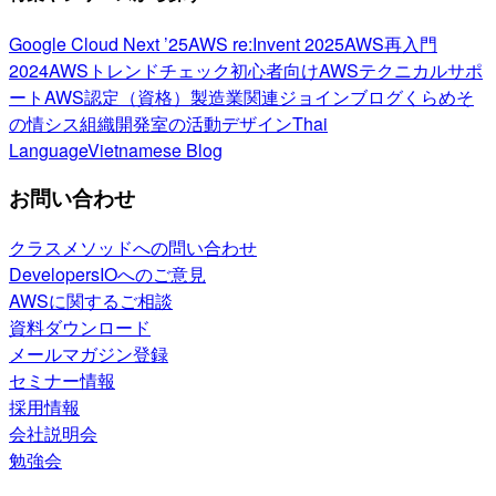
Google Cloud Next ’25
AWS re:Invent 2025
AWS再入門
2024
AWSトレンドチェック
初心者向け
AWSテクニカルサポ
ート
AWS認定（資格）
製造業関連
ジョインブログ
くらめそ
の情シス
組織開発室の活動
デザイン
Thai
Language
Vietnamese Blog
お問い合わせ
クラスメソッドへの問い合わせ
DevelopersIOへのご意見
AWSに関するご相談
資料ダウンロード
メールマガジン登録
セミナー情報
採用情報
会社説明会
勉強会