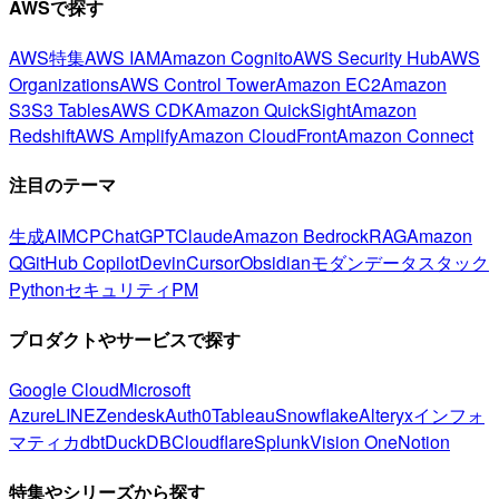
AWSで探す
AWS特集
AWS IAM
Amazon Cognito
AWS Security Hub
AWS
Organizations
AWS Control Tower
Amazon EC2
Amazon
S3
S3 Tables
AWS CDK
Amazon QuickSight
Amazon
Redshift
AWS Amplify
Amazon CloudFront
Amazon Connect
注目のテーマ
生成AI
MCP
ChatGPT
Claude
Amazon Bedrock
RAG
Amazon
Q
GitHub Copilot
Devin
Cursor
Obsidian
モダンデータスタック
Python
セキュリティ
PM
プロダクトやサービスで探す
Google Cloud
Microsoft
Azure
LINE
Zendesk
Auth0
Tableau
Snowflake
Alteryx
インフォ
マティカ
dbt
DuckDB
Cloudflare
Splunk
Vision One
Notion
特集やシリーズから探す