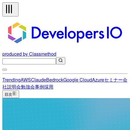
produced by Classmethod
Trending
AWS
Claude
Bedrock
Google Cloud
Azure
セミナー
会
社説明会
勉強会
事例
採用
目次