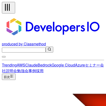
produced by Classmethod
Trending
AWS
Claude
Bedrock
Google Cloud
Azure
セミナー
会
社説明会
勉強会
事例
採用
目次