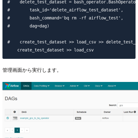
#    delete_test_dataset = bash_operator.BashOperator
#        task_id='delete_airflow_test_dataset',

#        bash_command='bq rm -rf airflow_test',

#        dag=dag)

#    create_test_dataset >> load_csv >> delete_test_d
管理画面から実行します。