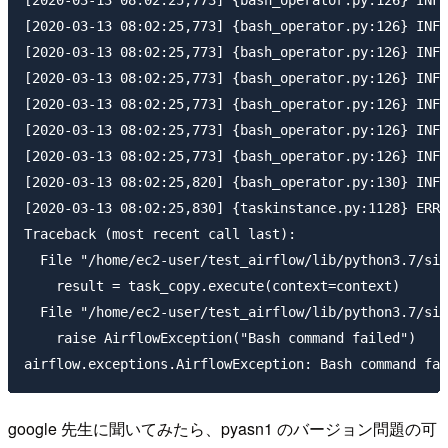
[2020-03-13 08:02:25,773] {bash_operator.py:126} INFO
[2020-03-13 08:02:25,773] {bash_operator.py:126} INFO
[2020-03-13 08:02:25,773] {bash_operator.py:126} INFO
[2020-03-13 08:02:25,773] {bash_operator.py:126} INFO
[2020-03-13 08:02:25,773] {bash_operator.py:126} INFO
[2020-03-13 08:02:25,773] {bash_operator.py:126} INFO
[2020-03-13 08:02:25,773] {bash_operator.py:126} INFO
[2020-03-13 08:02:25,820] {bash_operator.py:130} INFO
[2020-03-13 08:02:25,830] {taskinstance.py:1128} ERRO
Traceback (most recent call last):

  File "/home/ec2-user/test_airflow/lib/python3.7/sit
    result = task_copy.execute(context=context)

  File "/home/ec2-user/test_airflow/lib/python3.7/sit
    raise AirflowException("Bash command failed")

google 先生に聞いてみたら、pyasn1 のバージョン問題の可