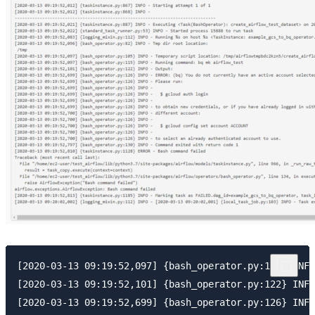
[2020-03-13 09:19:52,097] {bash_operator.py:115} INFO
[2020-03-13 09:19:52,101] {bash_operator.py:122} INFO
[2020-03-13 09:19:52,699] {bash_operator.py:126} INFO