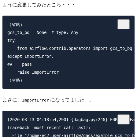
ように変更してみたところ・・・
（省略）

gcs_to_bq = None  # type: Any

try:

    from airflow.contrib.operators import gcs_to_bq

except ImportError:

##    pass

    raise ImportError

まさに、
になってました。。
ImportError
[2020-03-13 04:18:54,290] {dagbag.py:246} ERROR - Fai
Traceback (most recent call last):

  File "/home/ec2-user/airflow/dags/example_gcs_to_bq