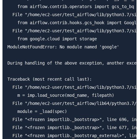
    from airflow.contrib.operators import gcs_to_bq

  File "/home/ec2-user/test_airflow/lib/python3.7/sit
    from airflow.contrib.hooks.gcs_hook import Google
  File "/home/ec2-user/test_airflow/lib/python3.7/sit
    from google.cloud import storage

ModuleNotFoundError: No module named 'google'

During handling of the above exception, another excep
Traceback (most recent call last):

  File "/home/ec2-user/test_airflow/lib/python3.7/sit
    m = imp.load_source(mod_name, filepath)

  File "/home/ec2-user/test_airflow/lib64/python3.7/i
    module = _load(spec)

  File "<frozen importlib._bootstrap>", line 696, in 
  File "<frozen importlib._bootstrap>", line 677, in 
  File "<frozen importlib._bootstrap_external>", line