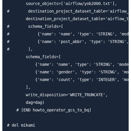
        source_objects=['airflow/yob2000.txt'],

#        destination_project_dataset_table='airflow_t
        destination_project_dataset_table='airflow_te
#        schema_fields=[

#            {'name': 'name', 'type': 'STRING', 'mode
#            {'name': 'post_abbr', 'type': 'STRING', 
#        ],

        schema_fields=[

            {'name': 'name', 'type': 'STRING', 'mode'
            {'name': 'gender', 'type': 'STRING', 'mod
            {'name': 'count', 'type': 'INTEGER', 'mod
        ],

        write_disposition='WRITE_TRUNCATE',

        dag=dag)

    # [END howto_operator_gcs_to_bq]

# del mikami
