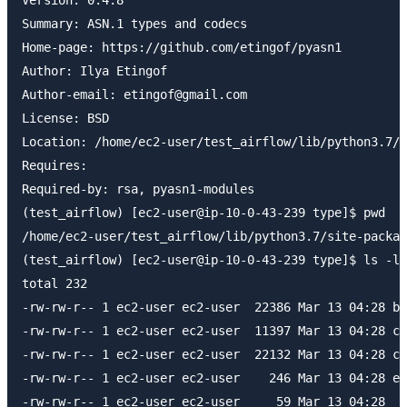
Summary: ASN.1 types and codecs

Home-page: https://github.com/etingof/pyasn1

Author: Ilya Etingof

Author-email: etingof@gmail.com

License: BSD

Location: /home/ec2-user/test_airflow/lib/python3.7/s
Requires:

Required-by: rsa, pyasn1-modules

(test_airflow) [ec2-user@ip-10-0-43-239 type]$ pwd

/home/ec2-user/test_airflow/lib/python3.7/site-packag
(test_airflow) [ec2-user@ip-10-0-43-239 type]$ ls -l

total 232

-rw-rw-r-- 1 ec2-user ec2-user  22386 Mar 13 04:28 ba
-rw-rw-r-- 1 ec2-user ec2-user  11397 Mar 13 04:28 ch
-rw-rw-r-- 1 ec2-user ec2-user  22132 Mar 13 04:28 co
-rw-rw-r-- 1 ec2-user ec2-user    246 Mar 13 04:28 er
-rw-rw-r-- 1 ec2-user ec2-user     59 Mar 13 04:28 __