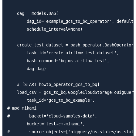
    dag = models.DAG(

        dag_id='example_gcs_to_bq_operator', default_
        schedule_interval=None)

    create_test_dataset = bash_operator.BashOperator(

        task_id='create_airflow_test_dataset',

        bash_command='bq mk airflow_test',

        dag=dag)

    # [START howto_operator_gcs_to_bq]

    load_csv = gcs_to_bq.GoogleCloudStorageToBigQuery
        task_id='gcs_to_bq_example',

# mod mikami

#        bucket='cloud-samples-data',

        bucket='test-cm-mikami',

#        source_objects=['bigquery/us-states/us-state