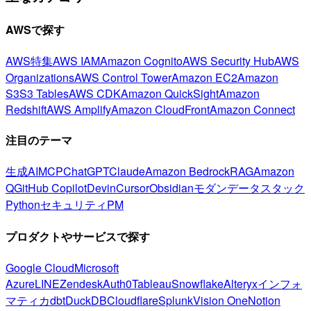
AWSで探す
AWS特集
AWS IAM
Amazon Cognito
AWS Security Hub
AWS
Organizations
AWS Control Tower
Amazon EC2
Amazon
S3
S3 Tables
AWS CDK
Amazon QuickSight
Amazon
Redshift
AWS Amplify
Amazon CloudFront
Amazon Connect
注目のテーマ
生成AI
MCP
ChatGPT
Claude
Amazon Bedrock
RAG
Amazon
Q
GitHub Copilot
Devin
Cursor
Obsidian
モダンデータスタック
Python
セキュリティ
PM
プロダクトやサービスで探す
Google Cloud
Microsoft
Azure
LINE
Zendesk
Auth0
Tableau
Snowflake
Alteryx
インフォ
マティカ
dbt
DuckDB
Cloudflare
Splunk
Vision One
Notion