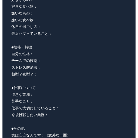
好きな食べ物：

嫌いなもの：

嫌いな食べ物

休日の過ごし方：

最近ハマっていること：

◆性格・特徴

自分の性格：

チームでの役割：

ストレス解消法：

朝型？夜型？：

◆仕事について

得意な業務：

苦手なこと：

仕事で大切にしていること：

今後挑戦したい業務：

◆その他

実は〇〇なんです：（意外な一面）
