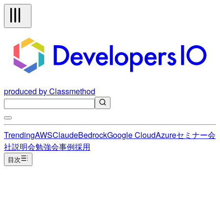
produced by Classmethod
Trending
AWS
Claude
Bedrock
Google Cloud
Azure
セミナー
会
社説明会
勉強会
事例
採用
目次