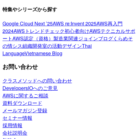
特集やシリーズから探す
Google Cloud Next ’25
AWS re:Invent 2025
AWS再入門
2024
AWSトレンドチェック
初心者向け
AWSテクニカルサポ
ート
AWS認定（資格）
製造業関連
ジョインブログ
くらめそ
の情シス
組織開発室の活動
デザイン
Thai
Language
Vietnamese Blog
お問い合わせ
クラスメソッドへの問い合わせ
DevelopersIOへのご意見
AWSに関するご相談
資料ダウンロード
メールマガジン登録
セミナー情報
採用情報
会社説明会