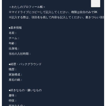
＜わたしのプロフィール帳＞

※マイドライブにコピーして記入してください、権限は自分のみでOK

※記入する際は、項目名を残して内容を記入してください。書きづらい項目は
◆基本情報

名前：

チーム：

年齢：

出身地：

当社の入社時期：

◆経歴・バックグラウンド

職歴：

家族構成：

座右の銘：

◆好きなもの・嫌いなもの

趣味：

特技：

好きなもの：
