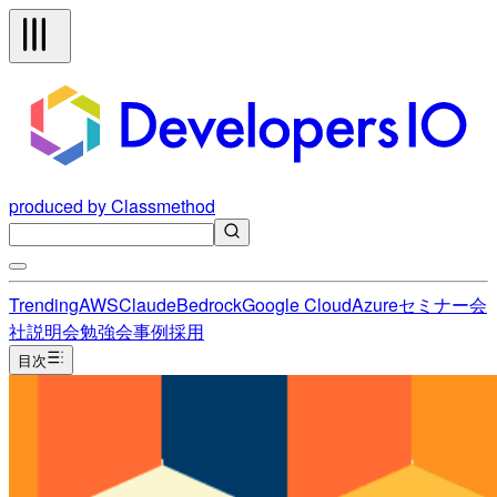
produced by Classmethod
Trending
AWS
Claude
Bedrock
Google Cloud
Azure
セミナー
会
社説明会
勉強会
事例
採用
目次