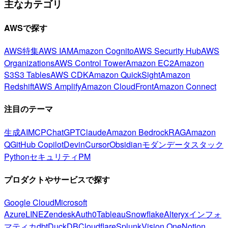
主なカテゴリ
AWSで探す
AWS特集
AWS IAM
Amazon Cognito
AWS Security Hub
AWS
Organizations
AWS Control Tower
Amazon EC2
Amazon
S3
S3 Tables
AWS CDK
Amazon QuickSight
Amazon
Redshift
AWS Amplify
Amazon CloudFront
Amazon Connect
注目のテーマ
生成AI
MCP
ChatGPT
Claude
Amazon Bedrock
RAG
Amazon
Q
GitHub Copilot
Devin
Cursor
Obsidian
モダンデータスタック
Python
セキュリティ
PM
プロダクトやサービスで探す
Google Cloud
Microsoft
Azure
LINE
Zendesk
Auth0
Tableau
Snowflake
Alteryx
インフォ
マティカ
dbt
DuckDB
Cloudflare
Splunk
Vision One
Notion