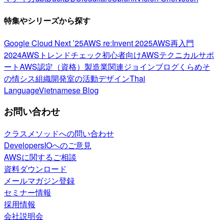
特集やシリーズから探す
Google Cloud Next ’25
AWS re:Invent 2025
AWS再入門
2024
AWSトレンドチェック
初心者向け
AWSテクニカルサポ
ート
AWS認定（資格）
製造業関連
ジョインブログ
くらめそ
の情シス
組織開発室の活動
デザイン
Thai
Language
Vietnamese Blog
お問い合わせ
クラスメソッドへの問い合わせ
DevelopersIOへのご意見
AWSに関するご相談
資料ダウンロード
メールマガジン登録
セミナー情報
採用情報
会社説明会