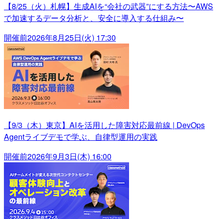
【8/25（火）札幌】生成AIを“会社の武器”にする方法〜AWS
で加速するデータ分析と、安全に導入する仕組み〜
開催前
2026年8月25日(火) 17:30
【9/3（木）東京】AIを活用した障害対応最前線 | DevOps
Agentライブデモで学ぶ、自律型運用の実践
開催前
2026年9月3日(木) 16:00