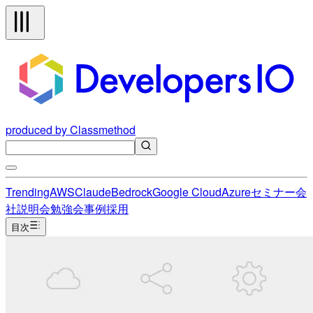
produced by Classmethod
Trending
AWS
Claude
Bedrock
Google Cloud
Azure
セミナー
会
社説明会
勉強会
事例
採用
目次