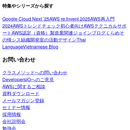
特集やシリーズから探す
Google Cloud Next ’25
AWS re:Invent 2025
AWS再入門
2024
AWSトレンドチェック
初心者向け
AWSテクニカルサポ
ート
AWS認定（資格）
製造業関連
ジョインブログ
くらめそ
の情シス
組織開発室の活動
デザイン
Thai
Language
Vietnamese Blog
お問い合わせ
クラスメソッドへの問い合わせ
DevelopersIOへのご意見
AWSに関するご相談
資料ダウンロード
メールマガジン登録
セミナー情報
採用情報
会社説明会
勉強会