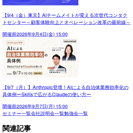
【9/4（金）東京】AIチームメイトが変える次世代コンタク
トセンター～顧客体験向上とオペレーション改革の最前線～
開催前
2026年9月4日(金) 15:00
【9/7（月）】Anthropic登壇！AIによる自治体業務効率化の
具体例ーSkillsで広がるClaudeの使い方ー
開催前
2026年9月7日(月) 15:00
セミナー一覧
会社説明会一覧
勉強会一覧
関連記事