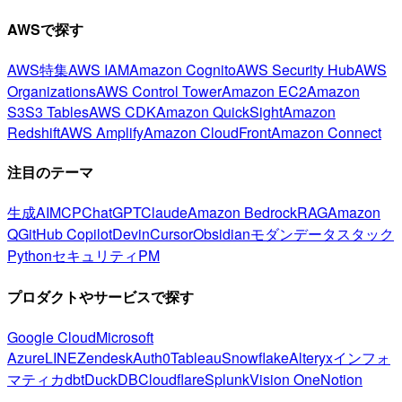
AWSで探す
AWS特集
AWS IAM
Amazon Cognito
AWS Security Hub
AWS
Organizations
AWS Control Tower
Amazon EC2
Amazon
S3
S3 Tables
AWS CDK
Amazon QuickSight
Amazon
Redshift
AWS Amplify
Amazon CloudFront
Amazon Connect
注目のテーマ
生成AI
MCP
ChatGPT
Claude
Amazon Bedrock
RAG
Amazon
Q
GitHub Copilot
Devin
Cursor
Obsidian
モダンデータスタック
Python
セキュリティ
PM
プロダクトやサービスで探す
Google Cloud
Microsoft
Azure
LINE
Zendesk
Auth0
Tableau
Snowflake
Alteryx
インフォ
マティカ
dbt
DuckDB
Cloudflare
Splunk
Vision One
Notion