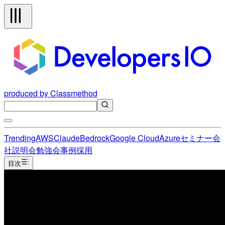
produced by Classmethod
Trending
AWS
Claude
Bedrock
Google Cloud
Azure
セミナー
会
社説明会
勉強会
事例
採用
目次