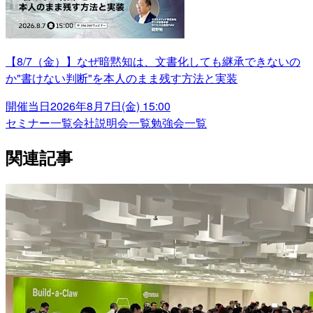
【8/7（金）】なぜ暗黙知は、文書化しても継承できないの
か"書けない判断"を本人のまま残す方法と実装
開催当日
2026年8月7日(金) 15:00
セミナー一覧
会社説明会一覧
勉強会一覧
関連記事