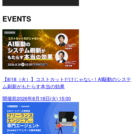
EVENTS
【8/18（火）】コストカットだけじゃない！AI駆動のシステ
ム刷新がもたらす本当の効果
開催前
2026年8月18日(火) 15:00