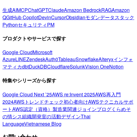
生成AI
MCP
ChatGPT
Claude
Amazon Bedrock
RAG
Amazon
Q
GitHub Copilot
Devin
Cursor
Obsidian
モダンデータスタック
Python
セキュリティ
PM
プロダクトやサービスで探す
Google Cloud
Microsoft
Azure
LINE
Zendesk
Auth0
Tableau
Snowflake
Alteryx
インフォ
マティカ
dbt
DuckDB
Cloudflare
Splunk
Vision One
Notion
特集やシリーズから探す
Google Cloud Next ’25
AWS re:Invent 2025
AWS再入門
2024
AWSトレンドチェック
初心者向け
AWSテクニカルサポ
ート
AWS認定（資格）
製造業関連
ジョインブログ
くらめそ
の情シス
組織開発室の活動
デザイン
Thai
Language
Vietnamese Blog
お問い合わせ