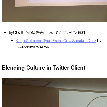
try! Swift での型消去についてのプレゼン資料
Keep Calm and Type Erase On // Speaker Deck
by
Gwendolyn Weston
Blending Culture in Twitter Client