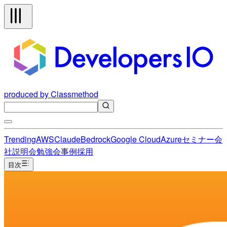
produced by Classmethod
Trending
AWS
Claude
Bedrock
Google Cloud
Azure
セミナー
会
社説明会
勉強会
事例
採用
目次