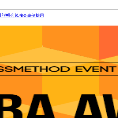
社説明会
勉強会
事例
採用