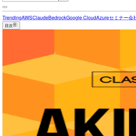
Trending
AWS
Claude
Bedrock
Google Cloud
Azure
セミナー
会
目次